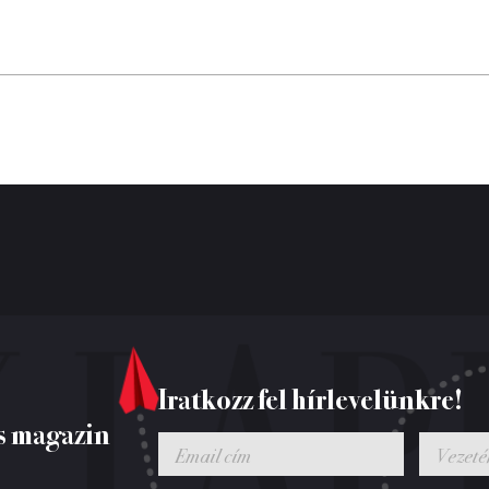
Iratkozz fel hírlevelünkre!
s magazin