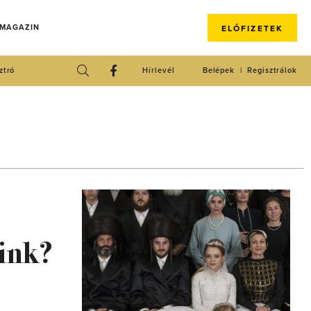
 MAGAZIN
ELŐFIZETEK
ztró
Hírlevél
Belépek
Regisztrálok
aink?