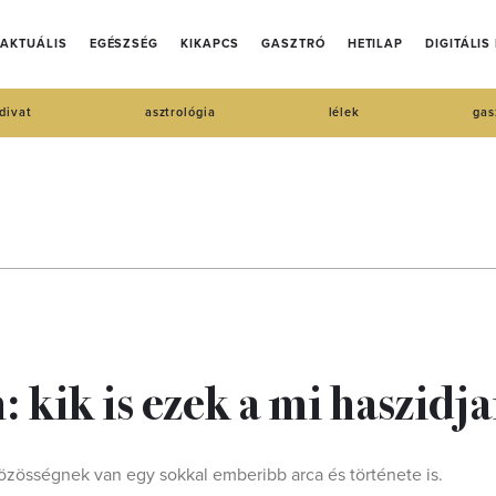
AKTUÁLIS
EGÉSZSÉG
KIKAPCS
GASZTRÓ
HETILAP
DIGITÁLIS
divat
asztrológia
lélek
gas
kik is ezek a mi haszidj
özösségnek van egy sokkal emberibb arca és története is.