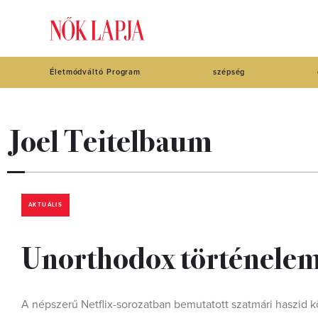
Életmódváltó Program
szépség
Joel Teitelbaum
AKTUÁLIS
Unorthodox történelem: 
A népszerű Netflix-sorozatban bemutatott szatmári haszid k