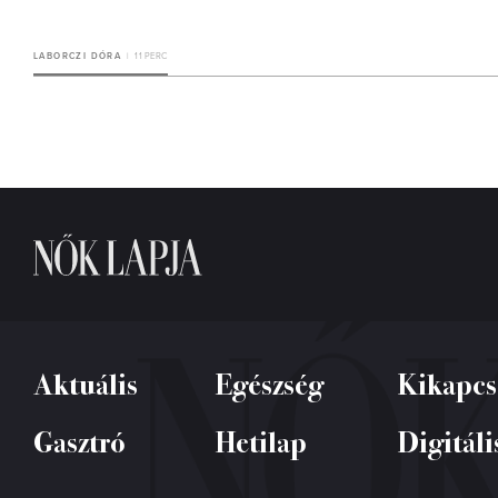
LABORCZI DÓRA
11 PERC
Aktuális
Egészség
Kikapcs
Gasztró
Hetilap
Digitáli