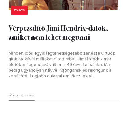
MOZAIK
Vérpezsdítő Jimi Hendrix-dalok,
amiket nem lehet megunni
Minden idők egyik legtehetségesebb zenésze virtuóz
gitárjátékával milliókat ejtett rabul. Jimi Hendrix már
életében legendává vált, ma, 49 évvel a halála után
pedig ugyanolyan hévvel rajonganak és rajongunk a
zenéjéért. Legjobb dalaival emlékezünk rá.
NŐK LAPJA
1 PERC