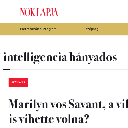
Életmódváltó Program
szépség
intelligencia hányados
AKTUÁLIS
Marilyn vos Savant, a v
is vihette volna?