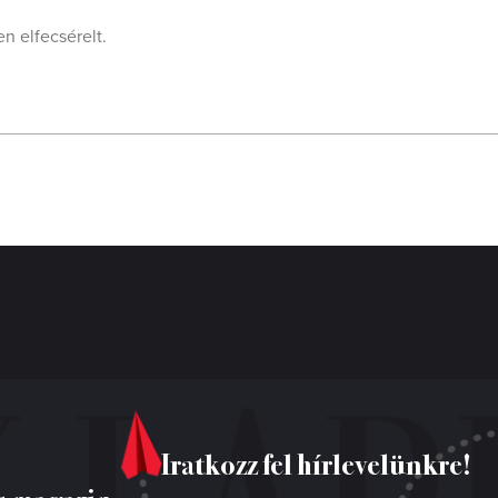
n elfecsérelt.
Iratkozz fel hírlevelünkre!