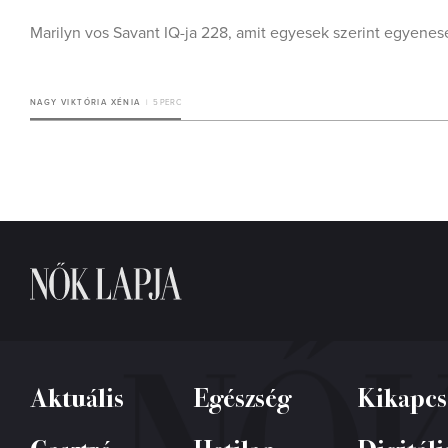
Marilyn vos Savant IQ-ja 228, amit egyesek szerint egyenese
NAGY VIKTÓRIA XÉNIA
5 PERC
Aktuális
Egészség
Kikapcs