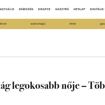
AKTUÁLIS
EGÉSZSÉG
KIKAPCS
GASZTRÓ
HETILAP
DIGITÁLIS
divat
asztrológia
lélek
gas
ilág legokosabb nője – Tö