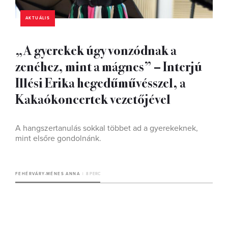
AKTUÁLIS
„A gyerekek úgy vonzódnak a
zenéhez, mint a mágnes” – Interjú
Illési Erika hegedűművésszel, a
Kakaókoncertek vezetőjével
A hangszertanulás sokkal többet ad a gyerekeknek,
mint elsőre gondolnánk.
FEHÉRVÁRY-MÉNES ANNA
8 PERC