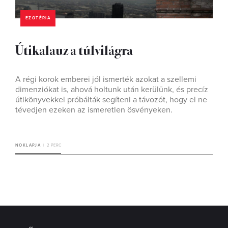
EZOTÉRIA
Útikalauz a túlvilágra
A régi korok emberei jól ismerték azokat a szellemi
dimenziókat is, ahová holtunk után kerülünk, és precíz
útikönyvekkel próbálták segíteni a távozót, hogy el ne
tévedjen ezeken az ismeretlen ösvényeken.
NOKLAPJA
2 PERC