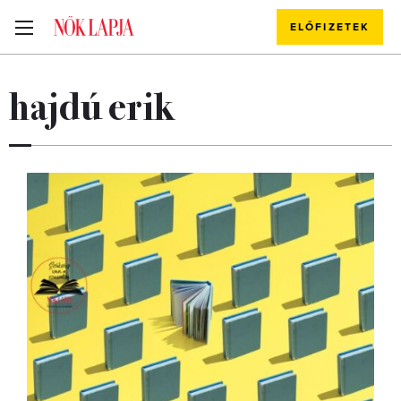
ELŐFIZETEK
hajdú erik