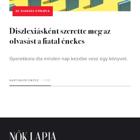
AZ OLVASÁS HÓNAPJA
Diszlexiásként szerette meg az
olvasást a fiatal énekes
Gyerekkora óta minden nap kezébe vesz egy könyvet.
HARTINGER EMESE
1 PERC