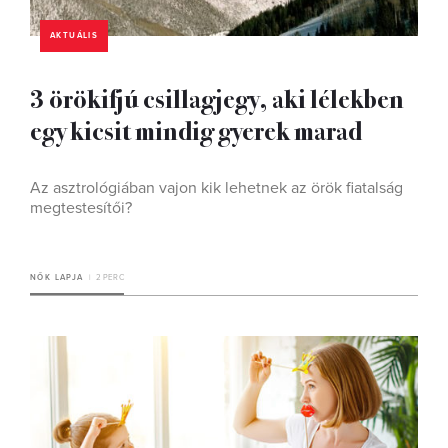
AKTUÁLIS
3 örökifjú csillagjegy, aki lélekben
egy kicsit mindig gyerek marad
Az asztrológiában vajon kik lehetnek az örök fiatalság
megtestesítői?
NŐK LAPJA
2 PERC