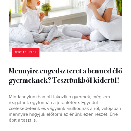
TEST ÉS LÉLEK
Mennyire engedsz teret a benned élő
gyermeknek? Tesztünkből kiderül!
Mindannyiunkban ott lakozik a gyermek, mégsem
reagálunk egyformán a jelenlétére. Egyedül
cselekedeteink és vágyaink árulkodnak arról, valójában
mennyire hagyjuk előtörni az énünk ezen részét. Erre
épít a teszt is.