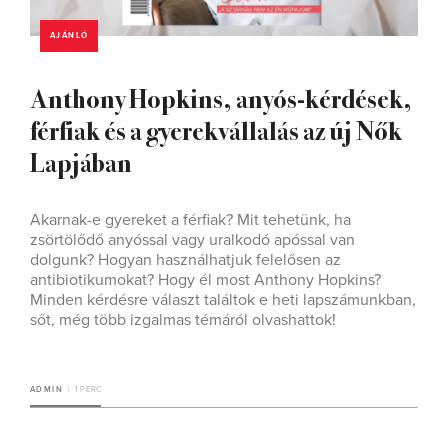
AJÁNLÓ
Anthony Hopkins, anyós-kérdések,
férfiak és a gyerekvállalás az új Nők
Lapjában
Akarnak-e gyereket a férfiak? Mit tehetünk, ha
zsörtölődő anyóssal vagy uralkodó apóssal van
dolgunk? Hogyan használhatjuk felelősen az
antibiotikumokat? Hogy él most Anthony Hopkins?
Minden kérdésre választ találtok e heti lapszámunkban,
sőt, még több izgalmas témáról olvashattok!
ADMIN
1 PERC