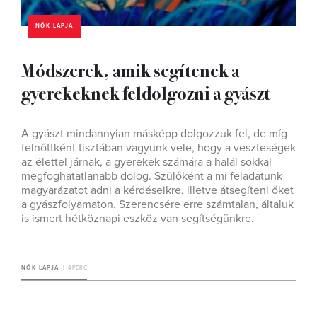
NŐK LAPJA
Módszerek, amik segítenek a
gyerekeknek feldolgozni a gyászt
A gyászt mindannyian másképp dolgozzuk fel, de míg
felnőttként tisztában vagyunk vele, hogy a veszteségek
az élettel járnak, a gyerekek számára a halál sokkal
megfoghatatlanabb dolog. Szülőként a mi feladatunk
magyarázatot adni a kérdéseikre, illetve átsegíteni őket
a gyászfolyamaton. Szerencsére erre számtalan, általuk
is ismert hétköznapi eszköz van segítségünkre.
NŐK LAPJA
4 PERC