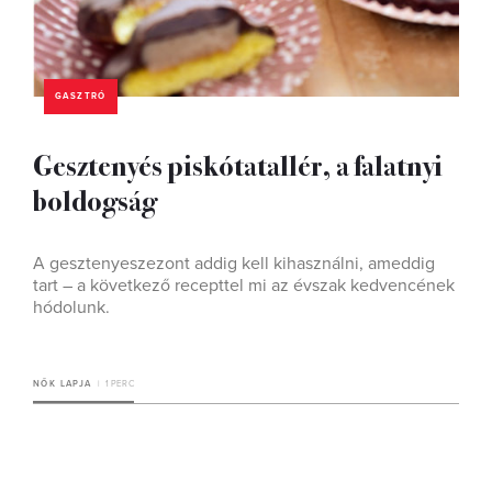
GASZTRÓ
Gesztenyés piskótatallér, a falatnyi
boldogság
A gesztenyeszezont addig kell kihasználni, ameddig
tart – a következő recepttel mi az évszak kedvencének
hódolunk.
NŐK LAPJA
1 PERC