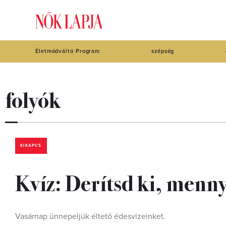
Életmódváltó Program
szépség
folyók
KIKAPCS
Kvíz: Derítsd ki, mennyi
Vasárnap ünnepeljük éltető édesvizeinket.