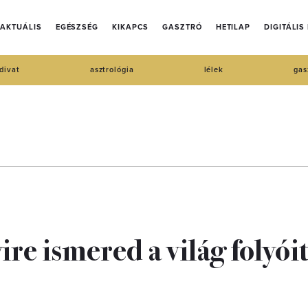
AKTUÁLIS
EGÉSZSÉG
KIKAPCS
GASZTRÓ
HETILAP
DIGITÁLIS
divat
asztrológia
lélek
gas
re ismered a világ folyóit