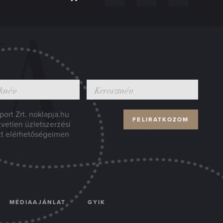
ort Zrt. noklapja.hu
zvetlen üzletszerzési
tt elérhetőségeimen
MÉDIAAJÁNLAT
GYIK