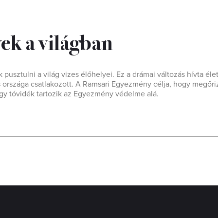
ek a világban
sztulni a világ vizes élőhelyei. Ez a drámai változás hívta élet
 országa csatlakozott. A Ramsari Egyezmény célja, hogy megőri
agy tóvidék tartozik az Egyezmény védelme alá.