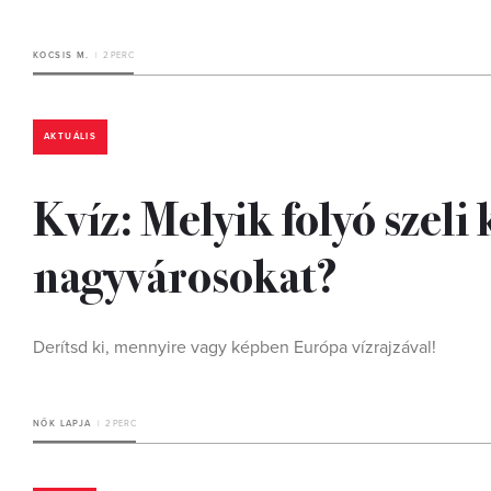
KOCSIS M.
2 PERC
AKTUÁLIS
Kvíz: Melyik folyó szeli
nagyvárosokat?
Derítsd ki, mennyire vagy képben Európa vízrajzával!
NŐK LAPJA
2 PERC