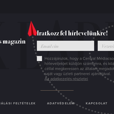
Iratkozz fel hírlevelünkre!
s magazin
Hozzájárulok, hogy a Central Médiacsop
hírlevel(ek)et küldjön számomra, és kö
céllal megkeressen az általam megado
saját vagy üzleti partnerei ajánlatával.
Az adatkezelés részletei
ÁLÁSI FELTÉTELEK
ADATVÉDELEM
KAPCSOLAT