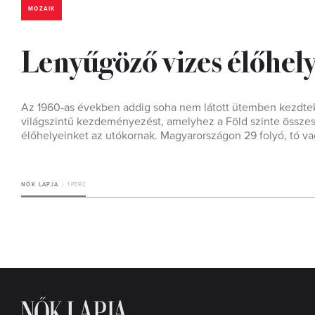
MOZAIK
Lenyűgöző vizes élőhely
Az 1960-as években addig soha nem látott ütemben kezdtek pu
világszintű kezdeményezést, amelyhez a Föld szinte összes
élőhelyeinket az utókornak. Magyarországon 29 folyó, tó v
NŐK LAPJA
1 PERC