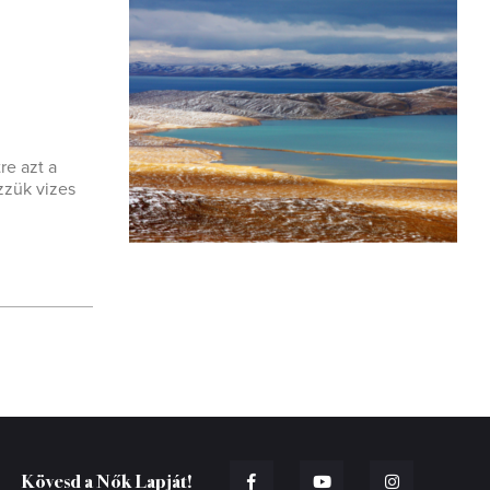
re azt a
zzük vizes
Kövesd a Nők Lapját!