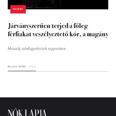
ADVENT
Járványszerűen terjed a főleg
férfiakat veszélyeztető kór, a magány
Muszáj odafigyelnünk egymásra
BALÁZS BARBI
4 PERC