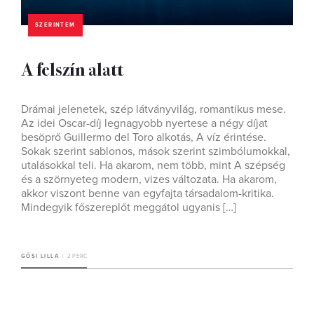
SZERINTEM
A felszín alatt
Drámai jelenetek, szép látványvilág, romantikus mese.
Az idei Oscar-díj legnagyobb nyertese a négy díjat
besöprő Guillermo del Toro alkotás, A víz érintése.
Sokak szerint sablonos, mások szerint szimbólumokkal,
utalásokkal teli. Ha akarom, nem több, mint A szépség
és a szörnyeteg modern, vizes változata. Ha akarom,
akkor viszont benne van egyfajta társadalom-kritika.
Mindegyik főszereplőt meggátol ugyanis […]
GŐSI LILLA
2 PERC