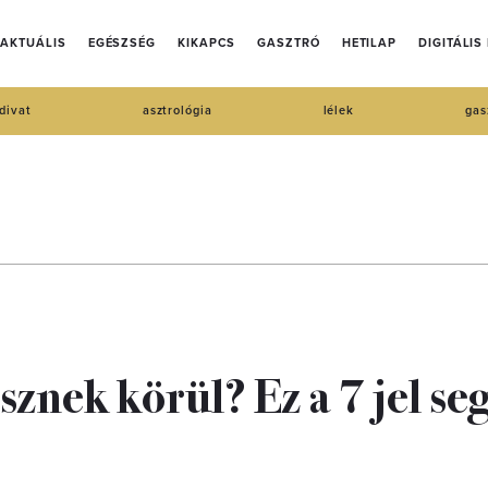
AKTUÁLIS
EGÉSZSÉG
KIKAPCS
GASZTRÓ
HETILAP
DIGITÁLIS
divat
asztrológia
lélek
gas
znek körül? Ez a 7 jel seg