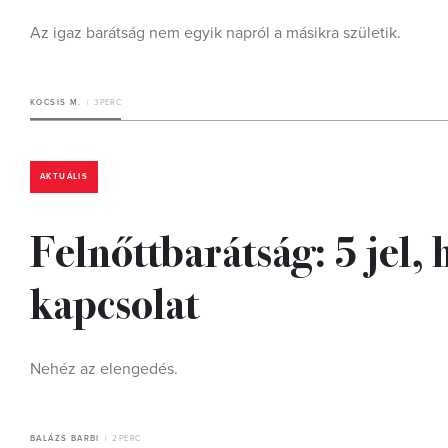
Az igaz barátság nem egyik napról a másikra születik.
KOCSIS M.
3 PERC
AKTUÁLIS
Felnőttbarátság: 5 jel,
kapcsolat
Nehéz az elengedés.
BALÁZS BARBI
2 PERC