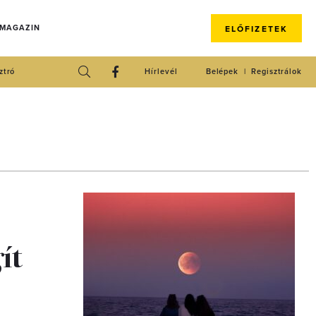
 MAGAZIN
ELŐFIZETEK
ztró
Hírlevél
Belépek
Regisztrálok
ít