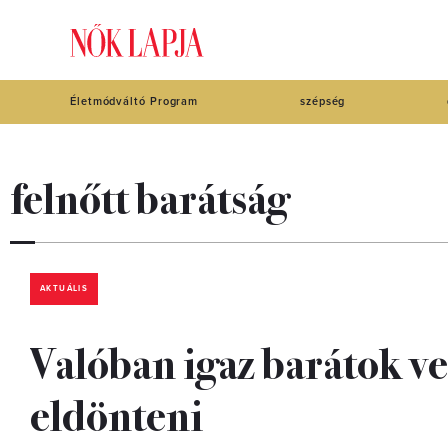
Életmódváltó Program
szépség
felnőtt barátság
AKTUÁLIS
Valóban igaz barátok ves
eldönteni