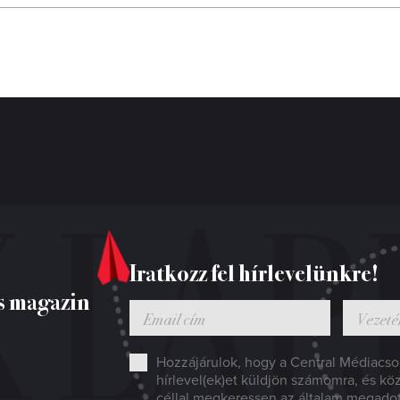
Iratkozz fel hírlevelünkre!
s magazin
Hozzájárulok, hogy a Central Médiacsop
hírlevel(ek)et küldjön számomra, és kö
céllal megkeressen az általam megado