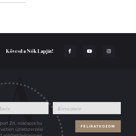
Kövesd a Nők Lapját!
ort Zrt. noklapja.hu
zvetlen üzletszerzési
tt elérhetőségeimen