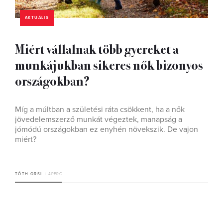
AKTUÁLIS
Miért vállalnak több gyereket a
munkájukban sikeres nők bizonyos
országokban?
Míg a múltban a születési ráta csökkent, ha a nők
jövedelemszerző munkát végeztek, manapság a
jómódú országokban ez enyhén növekszik. De vajon
miért?
TÓTH ORSI
4 PERC