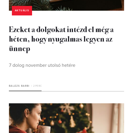
AKTUÁLIS
Ezeket a dolgokat intézd el még a
héten, hogy nyugalmas legyen az
ünnep
7 dolog november utolsó hetére
BALÁZS BARBI
2 PERC