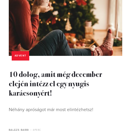
ADVENT
10 dolog, amit még december
elején intézz el egy nyugis
karácsonyért!
Néhány apróságot már most elintézhetsz!
BALÁZS BARBI
4 PERC