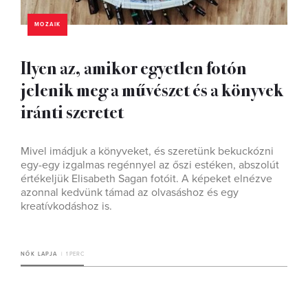
MOZAIK
Ilyen az, amikor egyetlen fotón
jelenik meg a művészet és a könyvek
iránti szeretet
Mivel imádjuk a könyveket, és szeretünk bekuckózni
egy-egy izgalmas regénnyel az őszi estéken, abszolút
értékeljük Elisabeth Sagan fotóit. A képeket elnézve
azonnal kedvünk támad az olvasáshoz és egy
kreatívkodáshoz is.
NŐK LAPJA
1 PERC