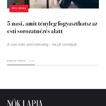
WELL BEING
5 nasi, amit tényleg fogyaszthatsz az
esti sorozatnézés alatt
A nasi este sem ellenség – ha jól csináljuk.
RIMÓCZI ANCSA
4 PERC