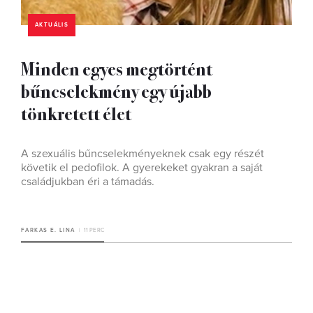
AKTUÁLIS
Minden egyes megtörtént
bűncselekmény egy újabb
tönkretett élet
A szexuális bűncselekményeknek csak egy részét
követik el pedofilok. A gyerekeket gyakran a saját
családjukban éri a támadás.
FARKAS E. LINA
11 PERC