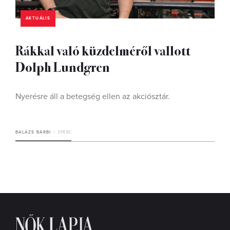
AKTUÁLIS
Rákkal való küzdelméről vallott
Dolph Lundgren
Nyerésre áll a betegség ellen az akciósztár.
BALÁZS BARBI
3 PERC