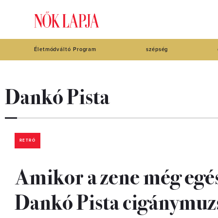
Életmódváltó Program
szépség
Dankó Pista
RETRÓ
Amikor a zene még egész
Dankó Pista cigánymuz