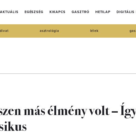
AKTUÁLIS
EGÉSZSÉG
KIKAPCS
GASZTRÓ
HETILAP
DIGITÁLIS
divat
asztrológia
lélek
gas
en más élmény volt – Így
sikus