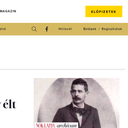
 MAGAZIN
ELŐFIZETEK
ztró
Hírlevél
Belépek
Regisztrálok
 élt