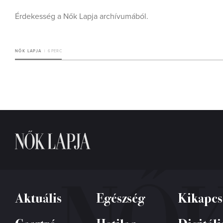
Érdekesség a Nők Lapja archívumából.
NŐK LAPJA
6 PERC
Aktuális
Egészség
Kikapcs