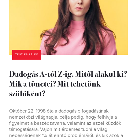
TEST ÉS LÉLEK
Dadogás A-tól Z-ig. Mitől alakul ki?
Mik a tünetei? Mit tehetünk
szülőként?
Október 22. 1998 óta a dadogás elfogadásának
nemzetközi világnapja, célja pedig, hogy felhívja a
figyelmet a beszédzavarra, valamint az ezzel küzdők
támogatására. Vajon mit érdemes tudni a világ
népességének 1%-át érintő problémáról, és kik azok a