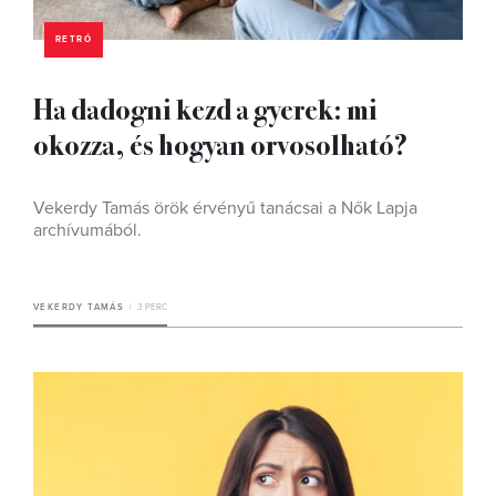
RETRÓ
Ha dadogni kezd a gyerek: mi
okozza, és hogyan orvosolható?
Vekerdy Tamás örök érvényű tanácsai a Nők Lapja
archívumából.
VEKERDY TAMÁS
3 PERC