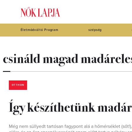
Életmódváltó Program
szépség
csináld magad madárele
OTTHON
Így készíthetünk madáre
Még nem süllyedt tartósan fagypont alá a hőmérséklet (sőt!