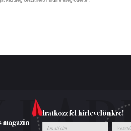
ját kezűleg készíthető madáreleség-ötlettel.
Iratkozz fel hírlevelünkre!
s magazin