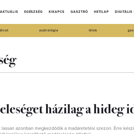
AKTUÁLIS
EGÉSZSÉG
KIKAPCS
GASZTRÓ
HETILAP
DIGITÁLIS
divat
asztrológia
lélek
gas
ség
leséget házilag a hideg i
), lassan azonban megkezdődik a madáretetési szezon. Erre készü