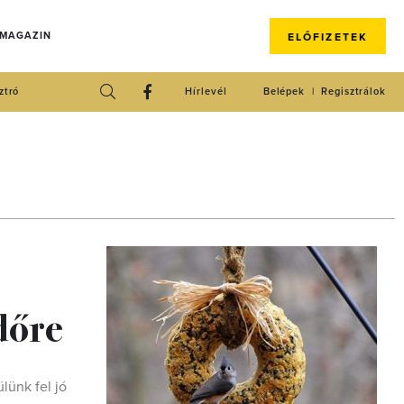
 MAGAZIN
ELŐFIZETEK
ztró
Hírlevél
Belépek
Regisztrálok
dőre
lünk fel jó