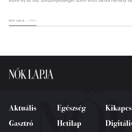
előre és az ősz szeszélyességét szem előtt tartva néhány sa
NŐK LAPJA
2 PERC
Aktuális
Egészség
Kikapcs
Gasztró
Hetilap
Digitáli