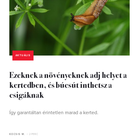
AKTUÁLIS
Ezeknek a növényeknek adj helyet a
kertedben, és búcsút inthetsz a
csigáknak
Így garantáltan érintetlen marad a kerted.
KOCSIS M.
2 PERC