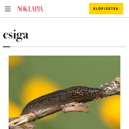
ELŐFIZETEK
csiga