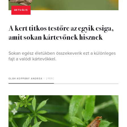
AKTUÁLIS
A kert titkos testőre az egyik csiga,
amit sokan kártevőnek hisznek
Sokan egész életükben összekeverik ezt a különleges
fajt a valódi kártevőkkel.
OLÁH-KOPPÁNY ANDREA
2 PERC