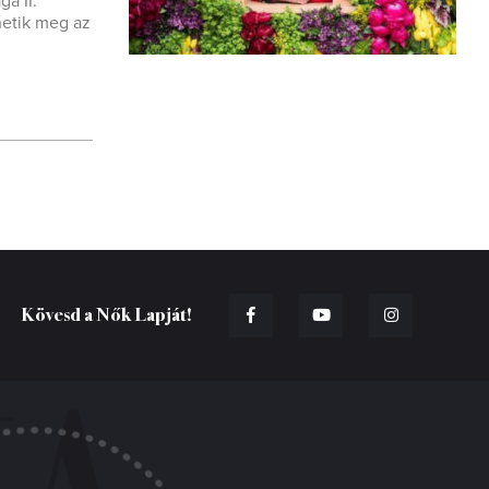
a II.
thetik meg az
Kövesd a Nők Lapját!