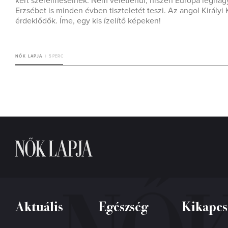
kert szerelmeseinek. Nem véletlenül, hiszen Európa legnagy
Erzsébet is minden évben tiszteletét teszi. Az angol Királyi 
érdeklődők. Íme, egy kis ízelítő képeken!
NŐK LAPJA
5 PERC
Aktuális
Egészség
Kikapcs