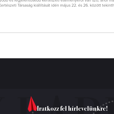
obb és legjelentősebb kertészeti eseményéről van szó, ahol mag
Kertészeti Társaság kiállítását idén május 22. és 26. között tekin
Iratkozz fel hírlevelünkre!