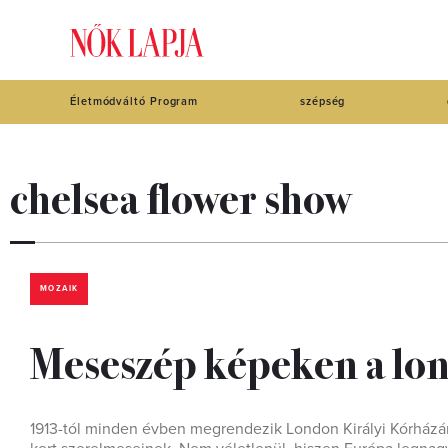
Életmódváltó Program
szépség
chelsea flower show
MOZAIK
Meseszép képeken a lo
1913-tól minden évben megrendezik London Királyi Kórházána