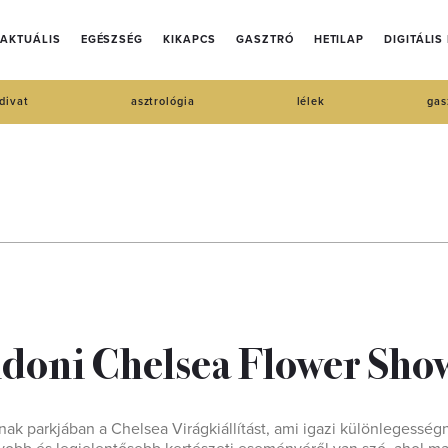
AKTUÁLIS
EGÉSZSÉG
KIKAPCS
GASZTRÓ
HETILAP
DIGITÁLIS
divat
asztrológia
lélek
gas
ndoni Chelsea Flower Sho
k parkjában a Chelsea Virágkiállítást, ami igazi különlegesség