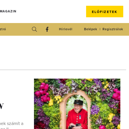
 MAGAZIN
ELŐFIZETEK
ztró
Hírlevél
Belépek
Regisztrálok
w
nek számít a