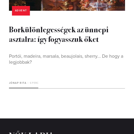
ADVENT
Borkülönlegességek az ünnepi
asztalra: így fogyasszuk őket
Portói, madeira, marsala, beaujolais, sherry... De hogy a
legjobbak?
JÓNAP RITA
6 PERC