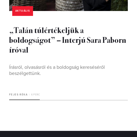
AKTUÁLIS
„Talán túlértékeljük a
boldogságot” – Interjú Sara Paborn
íróval
Írásról, olvasásról és a boldogság kereséséről
beszélgettünk.
FEJES RÉKA
6 PERC