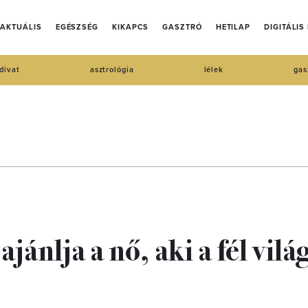
AKTUÁLIS
EGÉSZSÉG
KIKAPCS
GASZTRÓ
HETILAP
DIGITÁLIS
divat
asztrológia
lélek
gas
jánlja a nő, aki a fél vilá