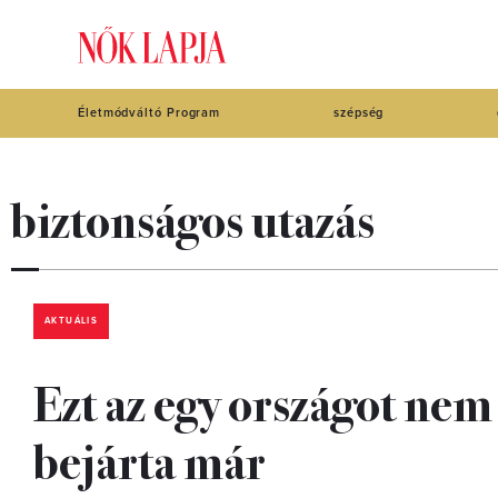
Életmódváltó Program
szépség
biztonságos utazás
AKTUÁLIS
Ezt az egy országot nem a
bejárta már