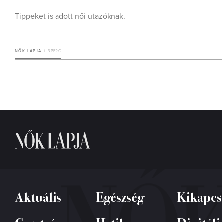
Tippeket is adott női utazóknak.
NŐK LAPJA
3 PERC
Aktuális
Egészség
Kikapcs