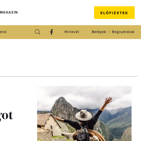
 MAGAZIN
ELŐFIZETEK
ztró
Hírlevél
Belépek
Regisztrálok
got