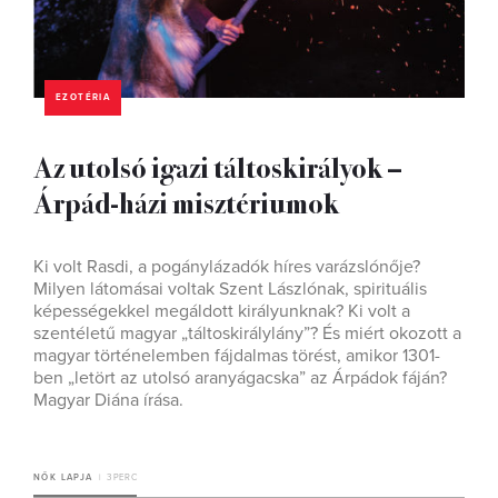
EZOTÉRIA
Az utolsó igazi táltoskirályok –
Árpád-házi misztériumok
Ki volt Rasdi, a pogánylázadók híres varázslónője?
Milyen látomásai voltak Szent Lászlónak, spirituális
képességekkel megáldott királyunknak? Ki volt a
szentéletű magyar „táltoskirálylány”? És miért okozott a
magyar történelemben fájdalmas törést, amikor 1301-
ben „letört az utolsó aranyágacska” az Árpádok fáján?
Magyar Diána írása.
NŐK LAPJA
3 PERC