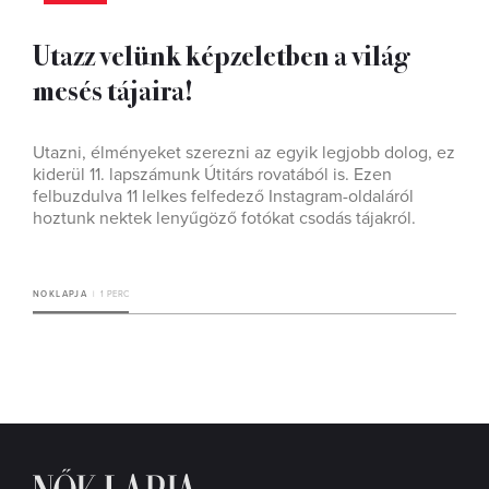
Utazz velünk képzeletben a világ
mesés tájaira!
Utazni, élményeket szerezni az egyik legjobb dolog, ez
kiderül 11. lapszámunk Útitárs rovatából is. Ezen
felbuzdulva 11 lelkes felfedező Instagram-oldaláról
hoztunk nektek lenyűgöző fotókat csodás tájakról.
NOKLAPJA
1 PERC