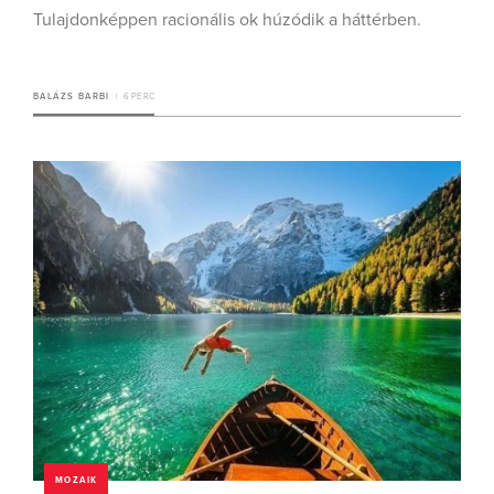
Tulajdonképpen racionális ok húzódik a háttérben.
BALÁZS BARBI
6 PERC
MOZAIK