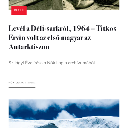
RETRÓ
Levél a Déli-sarkról, 1964 – Titkos
Ervin volt az első magyar az
Antarktiszon
Szilágyi Éva írása a Nők Lapja archívumából.
NŐK LAPJA
8 PERC