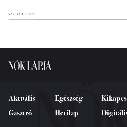
NŐK LAPJA
3 PERC
Aktuális
Egészség
Kikapcs
Gasztró
Hetilap
Digitáli