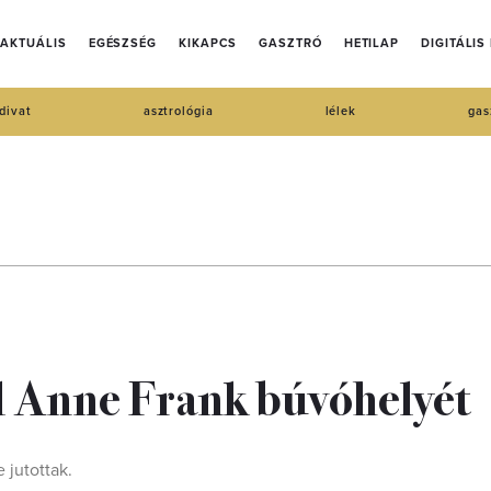
AKTUÁLIS
EGÉSZSÉG
KIKAPCS
GASZTRÓ
HETILAP
DIGITÁLIS
divat
asztrológia
lélek
gas
el Anne Frank búvóhelyét
 jutottak.