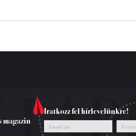
Iratkozz fel hírlevelünkre!
s magazin