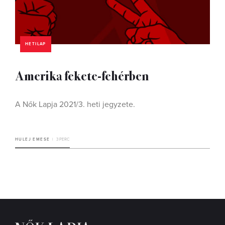
HETILAP
Amerika fekete-fehérben
A Nők Lapja 2021/3. heti jegyzete.
HULEJ EMESE
3 PERC