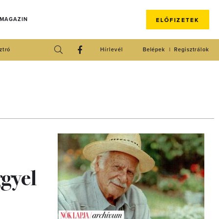
 MAGAZIN
ELŐFIZETEK
ztró
Hírlevél
Belépek
Regisztrálok
ggyel