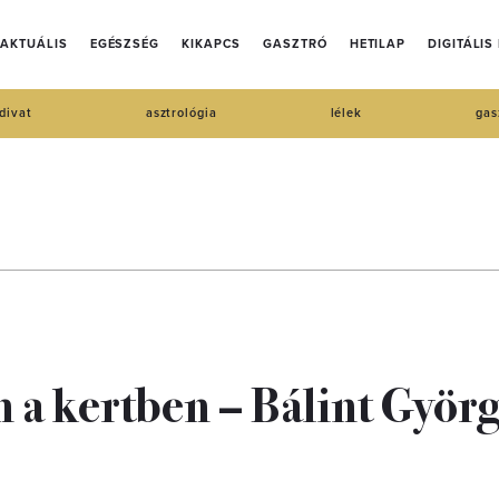
AKTUÁLIS
EGÉSZSÉG
KIKAPCS
GASZTRÓ
HETILAP
DIGITÁLIS
divat
asztrológia
lélek
gas
 a kertben – Bálint Györ