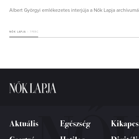
Albert Györgyi emlékezetes interjúja a Nők Lapja archívumá
NŐK LAPJA
7 PERC
Aktuális
Egészség
Kikapcs