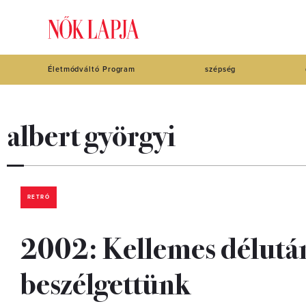
Életmódváltó Program
szépség
albert györgyi
RETRÓ
2002: Kellemes délután
beszélgettünk