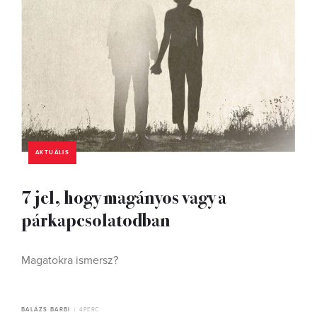
AKTUÁLIS
7 jel, hogy magányos vagy a
párkapcsolatodban
Magatokra ismersz?
BALÁZS BARBI
4 PERC