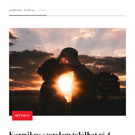
LAMPÉRT ZSÓFIA
4 PERC
AKTUÁLIS
Karmikus szerelem találhat rá 4