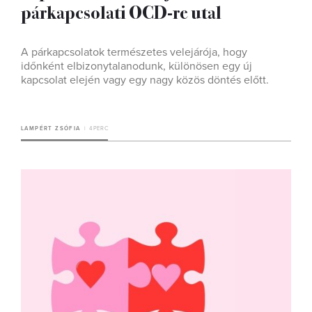
párkapcsolati OCD-re utal
A párkapcsolatok természetes velejárója, hogy
időnként elbizonytalanodunk, különösen egy új
kapcsolat elején vagy egy nagy közös döntés előtt.
LAMPÉRT ZSÓFIA
4 PERC