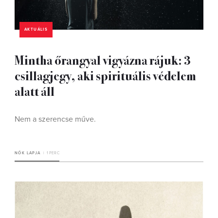
AKTUÁLIS
Mintha őrangyal vigyázna rájuk: 3
csillagjegy, aki spirituális védelem
alatt áll
Nem a szerencse műve.
NŐK LAPJA
1 PERC