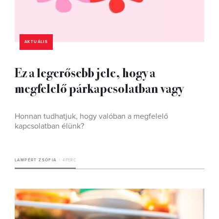
AKTUÁLIS
Ez a legerősebb jele, hogy a
megfelelő párkapcsolatban vagy
Honnan tudhatjuk, hogy valóban a megfelelő
kapcsolatban élünk?
LAMPÉRT ZSÓFIA
4 PERC