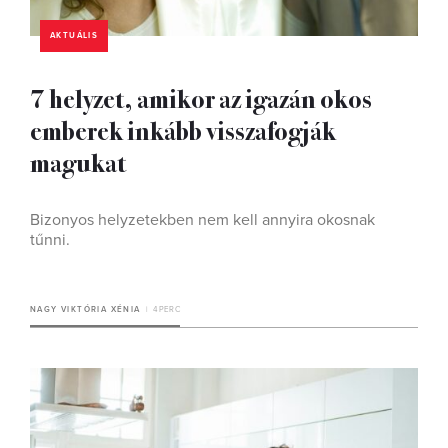
AKTUÁLIS
7 helyzet, amikor az igazán okos
emberek inkább visszafogják
magukat
Bizonyos helyzetekben nem kell annyira okosnak
tűnni.
NAGY VIKTÓRIA XÉNIA
4 PERC