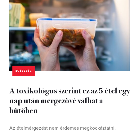
EGÉSZSÉG
A toxikológus szerint ez az 5 étel egy
nap után mérgezővé válhat a
hűtőben
Az ételmérgezést nem érdemes megkockáztatni.