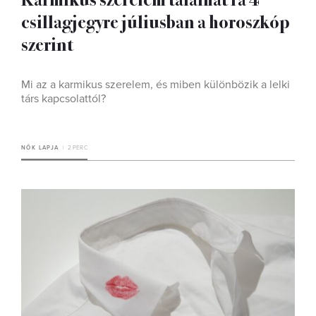
csillagjegyre júliusban a horoszkóp
szerint
Mi az a karmikus szerelem, és miben különbözik a lelki
társ kapcsolattól?
NŐK LAPJA
2 PERC