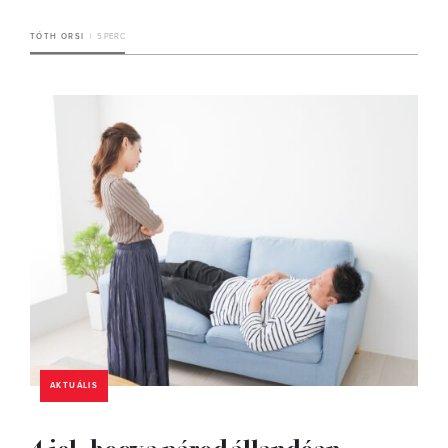
TÓTH ORSI
5 PERC
AKTUÁLIS
4 jel, hogy a párod állandóan