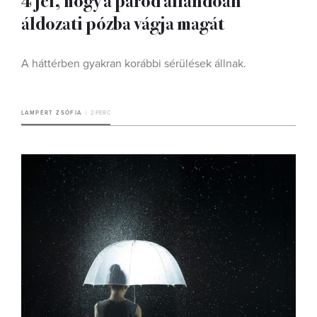
áldozati pózba vágja magát
A háttérben gyakran korábbi sérülések állnak.
LAMPÉRT ZSÓFIA
2 PERC