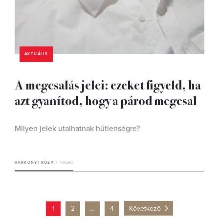
AKTUÁLIS
A megcsalás jelei: ezeket figyeld, ha
azt gyanítod, hogy a párod megcsal
Milyen jelek utalhatnak hűtlenségre?
VÁRKONYI RÓZA
4 PERC
1
2
…
4
Következő