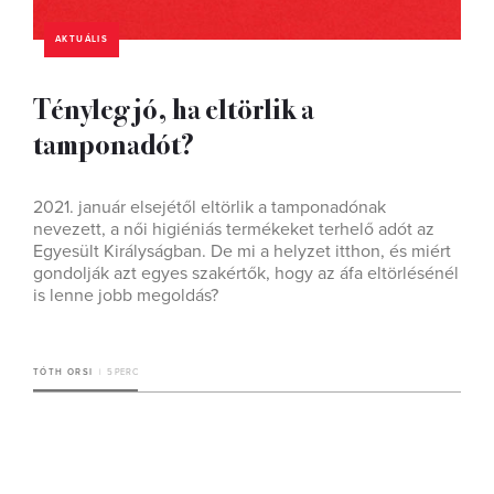
AKTUÁLIS
Tényleg jó, ha eltörlik a
tamponadót?
2021. január elsejétől eltörlik a tamponadónak
nevezett, a női higiéniás termékeket terhelő adót az
Egyesült Királyságban. De mi a helyzet itthon, és miért
gondolják azt egyes szakértők, hogy az áfa eltörlésénél
is lenne jobb megoldás?
TÓTH ORSI
5 PERC