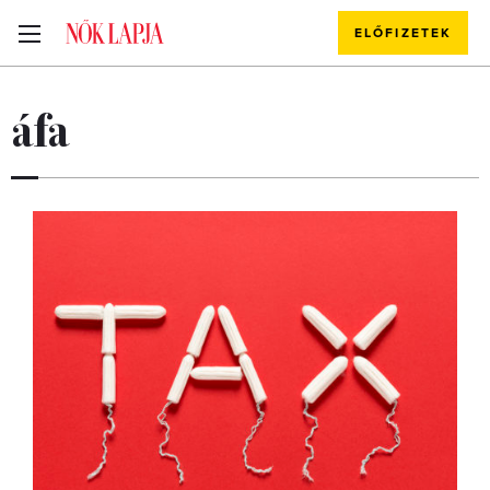
ELŐFIZETEK
áfa