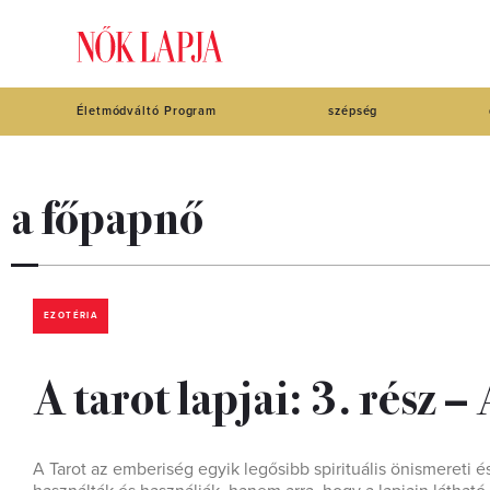
Életmódváltó Program
szépség
a főpapnő
EZOTÉRIA
A tarot lapjai: 3. rész 
A Tarot az emberiség egyik legősibb spirituális önismereti