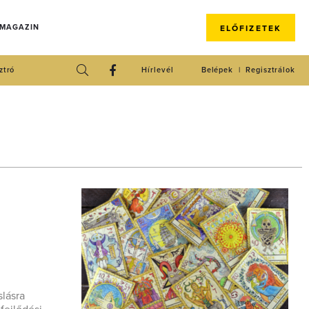
 MAGAZIN
ELŐFIZETEK
ztró
Hírlevél
Belépek
Regisztrálok
slásra