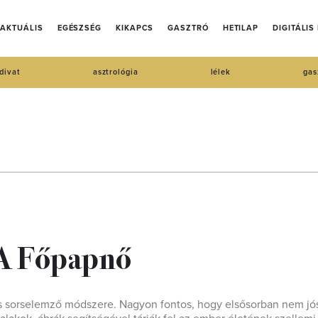
AKTUÁLIS
EGÉSZSÉG
KIKAPCS
GASZTRÓ
HETILAP
DIGITÁLIS
divat
asztrológia
lélek
gas
– A Főpapnő
 és sorselemző módszere. Nagyon fontos, hogy elsősorban nem jó