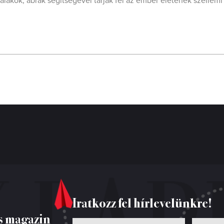
 alakok, ábrák segítségével tárják fel az ember életének szellemi 
Iratkozz fel hírlevelünkre!
s magazin