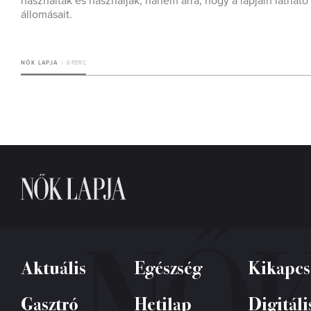
használták és használják, hanem arra, hogy a lapjain látható
állomásait.
NŐK LAPJA
6 PERC
Aktuális
Egészség
Kikapcs
Gasztró
Hetilap
Digitáli