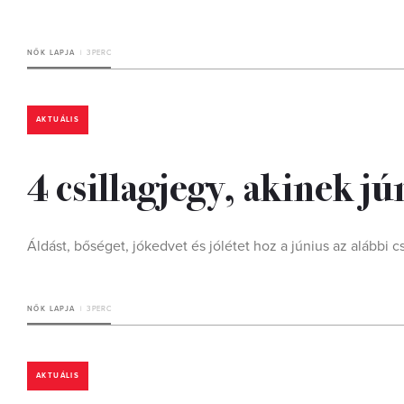
NŐK LAPJA
3 PERC
AKTUÁLIS
4 csillagjegy, akinek jú
Áldást, bőséget, jókedvet és jólétet hoz a június az alábbi c
NŐK LAPJA
3 PERC
AKTUÁLIS