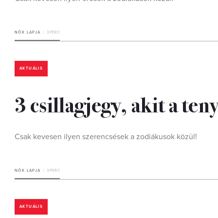
NŐK LAPJA
3 PERC
AKTUÁLIS
3 csillagjegy, akit a te
Csak kevesen ilyen szerencsések a zodiákusok közül!
NŐK LAPJA
3 PERC
AKTUÁLIS