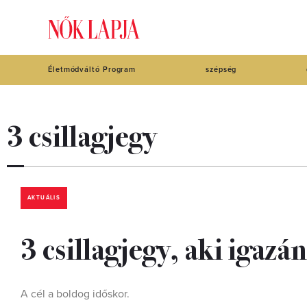
Életmódváltó Program
szépség
3 csillagjegy
AKTUÁLIS
3 csillagjegy, aki igazá
A cél a boldog időskor.