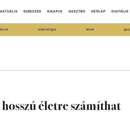
AKTUÁLIS
EGÉSZSÉG
KIKAPCS
GASZTRÓ
HETILAP
DIGITÁLIS
divat
asztrológia
lélek
gas
n hosszú életre számíthat