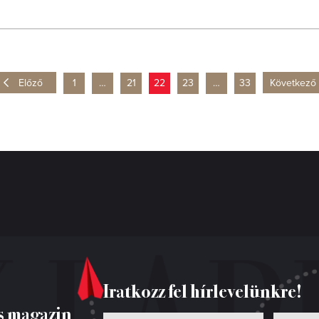
Előző
1
…
21
22
23
…
33
Következő
Iratkozz fel hírlevelünkre!
s magazin