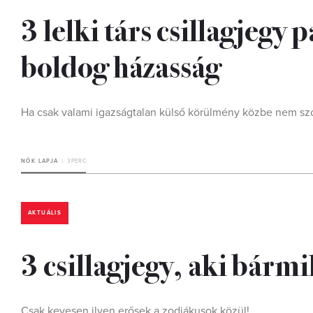
3 lelki társ csillagjegy 
boldog házasság
Ha csak valami igazságtalan külső körülmény közbe nem szó
NŐK LAPJA
3 PERC
AKTUÁLIS
3 csillagjegy, aki bármi
Csak kevesen ilyen erősek a zodiákusok közül!