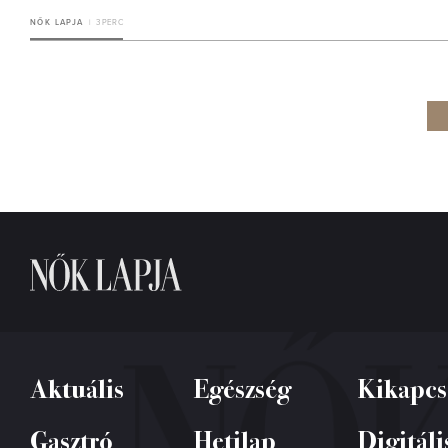
NŐK LAPJA
3 PERC
Aktuális
Egészség
Kikapcs
Gasztró
Hetilap
Digitáli