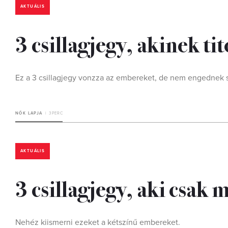
AKTUÁLIS
3 csillagjegy, akinek ti
Ez a 3 csillagjegy vonzza az embereket, de nem engednek
NŐK LAPJA
3 PERC
AKTUÁLIS
3 csillagjegy, aki csak 
Nehéz kiismerni ezeket a kétszínű embereket.