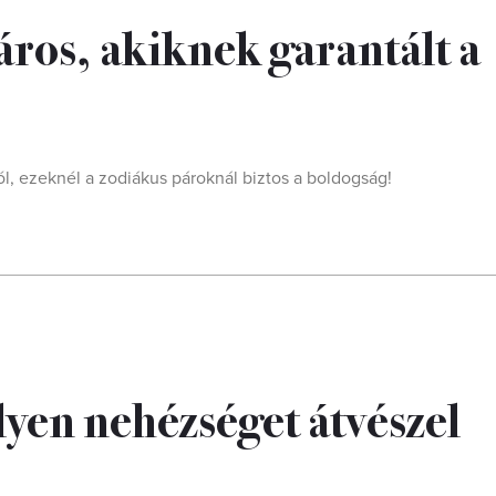
páros, akiknek garantált a
l, ezeknél a zodiákus pároknál biztos a boldogság!
lyen nehézséget átvészel