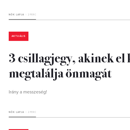
NŐK LAPJA
2 PERC
AKTUÁLIS
3 csillagjegy, akinek el
megtalálja önmagát
Irány a messzeség!
NŐK LAPJA
2 PERC