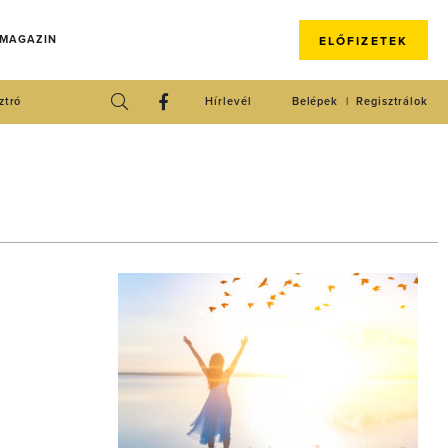
 MAGAZIN
ELŐFIZETEK
ztró
Hírlevél
Belépek
Regisztrálok