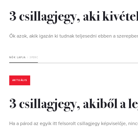
3 csillagjegy, aki kivéte
Ők azok, akik igazán ki tudnak teljesedni ebben a szerepbe
NŐK LAPJA
3 PERC
AKTUÁLIS
3 csillagjegy, akiből a l
Ha a párod az egyik itt felsorolt csillagjegy képviselője, ni