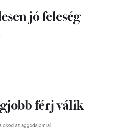
lesen jó feleség
n.
egjobb férj válik
ncs okod az aggodalomra!