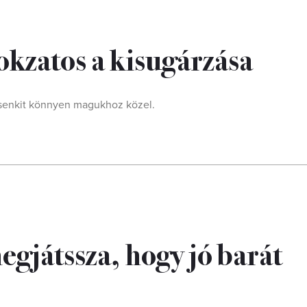
tokzatos a kisugárzása
 senkit könnyen magukhoz közel.
megjátssza, hogy jó barát