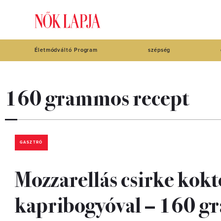
Életmódváltó Program
szépség
160 grammos recept
GASZTRÓ
Mozzarellás csirke kok
kapribogyóval – 160 gr