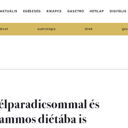
AKTUÁLIS
EGÉSZSÉG
KIKAPCS
GASZTRÓ
HETILAP
DIGITÁLIS
divat
asztrológia
lélek
gas
télparadicsommal és
ammos diétába is