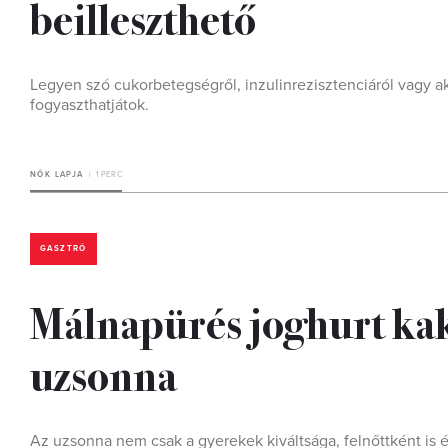
beilleszthető
Legyen szó cukorbetegségről, inzulinrezisztenciáról vagy a
fogyaszthatjátok.
NŐK LAPJA
1 PERC
GASZTRÓ
Málnapürés joghurt kak
uzsonna
Az uzsonna nem csak a gyerekek kiváltsága, felnőttként is 