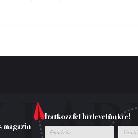
Iratkozz fel hírlevelünkre!
s magazin