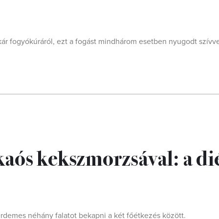
kár fogyókúráról, ezt a fogást mindhárom esetben nyugodt szívve
aós kekszmorzsával: a di
érdemes néhány falatot bekapni a két főétkezés között.