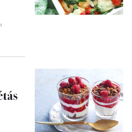
l
étás