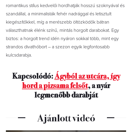
romantikus stílus kedvelői hordhatják hosszú szoknyával és
szandállal, a minimalisták fehér nadrággal és letisztult
kiegészítőkkel, míg a merészebb öltözködők bátran
választhatnak élénk színű, mintás horgolt darabokat. Egy
biztos: a horgolt trend idén nyáron sokkal több, mint egy
strandos divathóbort – a szezon egyik legfontosabb
kulcsdarabja.
Kapcsolódó:
Ágyból az utcára, így
hord a pizsama felsőt
, a nyár
legmenőbb darabját
Ajánlott videó