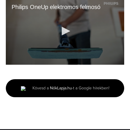
Philips OneUp elektromos felmosó
0
seconds
of
30
seconds
Kövesd a
NőkLapja.hu
-t a Google hírekben!