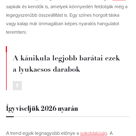
sapkák és kendők is, amelyek könnyedén feldobják még a
legegyszerűbb összeállítást is. Egy színes horgolt táska
vagy kalap már önmagában képes nyaralós hangulatot
teremteni.
A kánikula legjobb barátai ezek
a lyukacsos darabok
Így viseljük 2026 nyarán
A trend egyik legnagyobb előnye a
sokoldalúság
. A