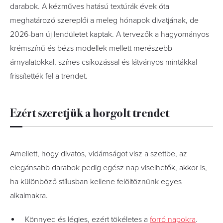
darabok. A kézműves hatású textúrák évek óta
meghatározó szereplői a meleg hónapok divatjának, de
2026-ban új lendületet kaptak. A tervezők a hagyományos
krémszínű és bézs modellek mellett merészebb
árnyalatokkal, színes csíkozással és látványos mintákkal
frissítették fel a trendet.
Ezért szeretjük a horgolt trendet
Amellett, hogy divatos, vidámságot visz a szettbe, az
elegánsabb darabok pedig egész nap viselhetők, akkor is,
ha különböző stílusban kellene felöltöznünk egyes
alkalmakra.
Könnyed és légies, ezért tökéletes a
forró napokra
.