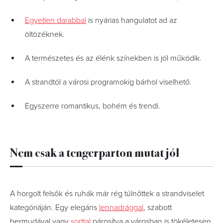
Egyetlen darabbal
is nyárias hangulatot ad az
öltözéknek.
A természetes és az élénk színekben is jól működik.
A strandtól a városi programokig bárhol viselhető.
Egyszerre romantikus, bohém és trendi.
Nem csak a tengerparton mutat jól
A horgolt felsők és ruhák már rég túlnőttek a strandviselet
kategóriáján. Egy elegáns
lennadrággal
, szabott
bermudával vagy
sorttal
párosítva a városban is tökéletesen