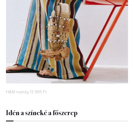
H&M nadrág 13 995 Ft
Idén a színeké a főszerep