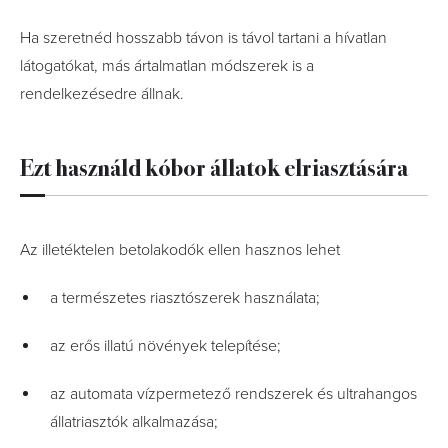
Ha szeretnéd hosszabb távon is távol tartani a hívatlan
látogatókat, más ártalmatlan módszerek is a
rendelkezésedre állnak.
Ezt használd kóbor állatok elriasztására
Az illetéktelen betolakodók ellen hasznos lehet
a természetes riasztószerek használata;
az erős illatú növények telepítése;
az automata vízpermetező rendszerek és ultrahangos
állatriasztók alkalmazása;