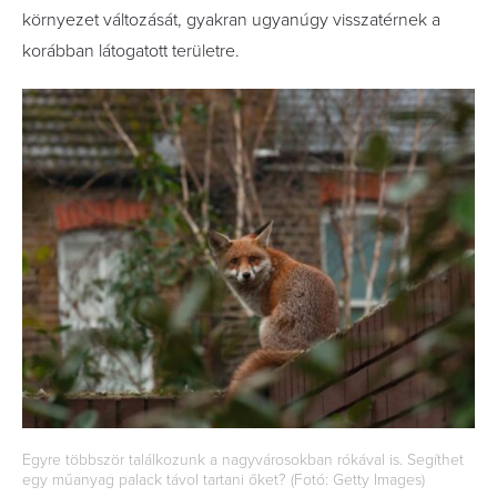
környezet változását, gyakran ugyanúgy visszatérnek a
korábban látogatott területre.
Egyre többször találkozunk a nagyvárosokban rókával is. Segíthet
egy műanyag palack távol tartani őket? (Fotó: Getty Images)