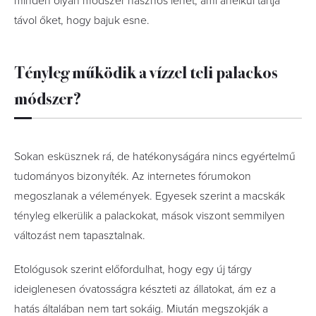
minden olyan módszer hasznos lehet, ami anélkül tartja
távol őket, hogy bajuk esne.
Tényleg működik a vízzel teli palackos
módszer?
Sokan esküsznek rá, de hatékonyságára nincs egyértelmű
tudományos bizonyíték. Az internetes fórumokon
megoszlanak a vélemények. Egyesek szerint a macskák
tényleg elkerülik a palackokat, mások viszont semmilyen
változást nem tapasztalnak.
Etológusok szerint előfordulhat, hogy egy új tárgy
ideiglenesen óvatosságra készteti az állatokat, ám ez a
hatás általában nem tart sokáig. Miután megszokják a