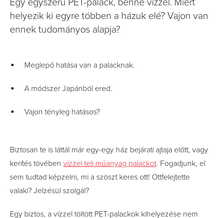
Egy egyszerű PET-palack, benne vízzel. Miért
helyezik ki egyre többen a házuk elé? Vajon van
ennek tudományos alapja?
Meglepő hatása van a palacknak.
A módszer Japánból ered.
Vajon tényleg hatásos?
Biztosan te is láttál már egy-egy ház bejárati ajtaja előtt, vagy
kerítés tövében
vízzel teli műanyag palackot
. Fogadjunk, el
sem tudtad képzelni, mi a szöszt keres ott! Ottfelejtette
valaki? Jelzésül szolgál?
Egy biztos, a vízzel töltött PET-palackok kihelyezése nem