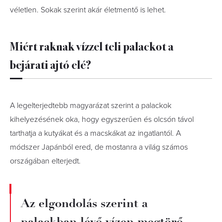
véletlen. Sokak szerint akár életmentő is lehet.
Miért raknak vízzel teli palackot a
bejárati ajtó elé?
A legelterjedtebb magyarázat szerint a palackok
kihelyezésének oka, hogy egyszerűen és olcsón távol
tarthatja a kutyákat és a macskákat az ingatlantól. A
módszer Japánból ered, de mostanra a világ számos
országában elterjedt.
Az elgondolás szerint a
palackban lévő vízen megtörő