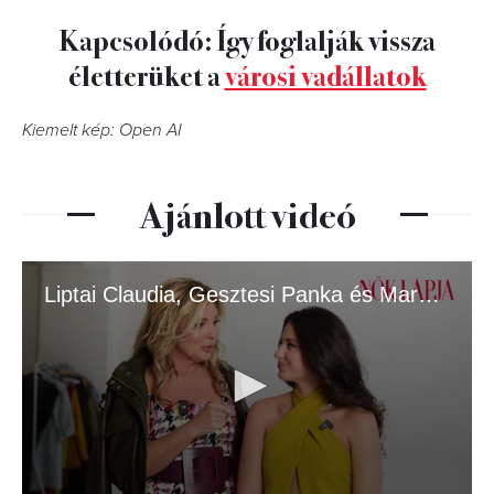
Kapcsolódó: Így foglalják vissza
életterüket a
városi vadállatok
Kiemelt kép: Open AI
Ajánlott videó
Liptai Claudia, Gesztesi Panka és Marci a Nők Lapja címlapján