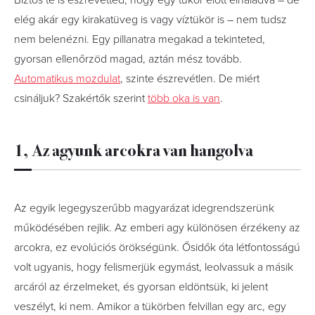
Biztos te is észrevetted, hogy egy tükör előtt elhaladva – de
elég akár egy kirakatüveg is vagy víztükör is – nem tudsz
nem belenézni. Egy pillanatra megakad a tekinteted,
gyorsan ellenőrzöd magad, aztán mész tovább.
Automatikus mozdulat
, szinte észrevétlen. De miért
csináljuk? Szakértők szerint
több oka is van
.
1, Az agyunk arcokra van hangolva
Az egyik legegyszerűbb magyarázat idegrendszerünk
működésében rejlik. Az emberi agy különösen érzékeny az
arcokra, ez evolúciós örökségünk. Ősidők óta létfontosságú
volt ugyanis, hogy felismerjük egymást, leolvassuk a másik
arcáról az érzelmeket, és gyorsan eldöntsük, ki jelent
veszélyt, ki nem. Amikor a tükörben felvillan egy arc, egy