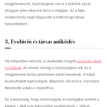
megjelenésünk, összhangban van-e a külsőnk azzal,
ahogyan jelen akarunk lenni a világban. Ez a fajta
önellenőrzés segít eligazodni a hétköznapi társas
helyzetekben.
3, Evolúció és társas működés
Ha mélyebbre nézünk, a viselkedés mögött
evolúciós okok
húzódnak
. Az ember mindig is közösségben élt, és a
megjelenése fontos jelzéseket adott másoknak. A külső
árulkodhatott egészségről, állapotról, sőt arról is, mennyire
illeszkedik valaki a csoporthoz.
Az a képesség, hogy észrevegyük és korrigáljuk ezeket a
jeleket – akár egy tükröződés segítségével –, előnyt