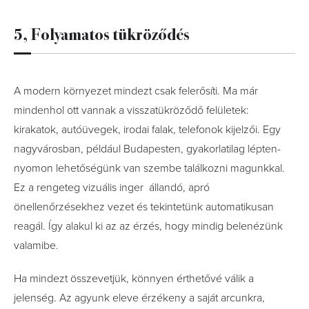
5, Folyamatos tükröződés
A modern környezet mindezt csak felerősíti. Ma már
mindenhol ott vannak a visszatükröződő felületek:
kirakatok, autóüvegek, irodai falak, telefonok kijelzői. Egy
nagyvárosban, például Budapesten, gyakorlatilag lépten-
nyomon lehetőségünk van szembe találkozni magunkkal.
Ez a rengeteg vizuális inger állandó, apró
önellenőrzésekhez vezet és tekintetünk automatikusan
reagál. Így alakul ki az az érzés, hogy mindig belenézünk
valamibe.
Ha mindezt összevetjük, könnyen érthetővé válik a
jelenség. Az agyunk eleve érzékeny a saját arcunkra,