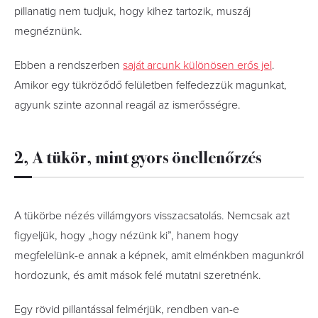
pillanatig nem tudjuk, hogy kihez tartozik, muszáj
megnéznünk.
Ebben a rendszerben
saját arcunk különösen erős jel
.
Amikor egy tükröződő felületben felfedezzük magunkat,
agyunk szinte azonnal reagál az ismerősségre.
2, A tükör, mint gyors önellenőrzés
A tükörbe nézés villámgyors visszacsatolás. Nemcsak azt
figyeljük, hogy „hogy nézünk ki”, hanem hogy
megfelelünk-e annak a képnek, amit elménkben magunkról
hordozunk, és amit mások felé mutatni szeretnénk.
Egy rövid pillantással felmérjük, rendben van-e