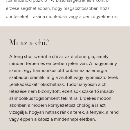
„parancsnoki pozíció”. A biztonságérzet és a kontroll
érzése segíthet abban, hogy magabiztosabban hozz
döntéseket – akár a munkában vagy a pénzügyekben is.
Mi az a chi?
A feng shui szerint a chi az az életenergia, amely
minden térben és emberben jelen van. A hagyomány
szerint egy harmonikus otthonban ez az energia
szabadon áramlik, míg a zsúfolt vagy nyomasztó terek
„elakadásokat” okozhatnak. Tudományosan a chi
létezése nem bizonyított, ezért sok szakértő inkább
szimbolikus fogalomként tekint rá. Érdekes módon
azonban a modern környezetpszichológia is azt
vizsgálja, hogyan hatnak ránk a terek, a fények, a rend
vagy éppen a káosz a mindennapi életben.