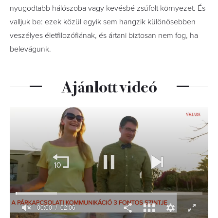
nyugodtabb hálószoba vagy kevésbé zsúfolt környezet. És
valljuk be: ezek közül egyik sem hangzik különösebben
veszélyes életfilozófiának, és ártani biztosan nem fog, ha
belevágunk.
Ajánlott videó
00:01
02:06