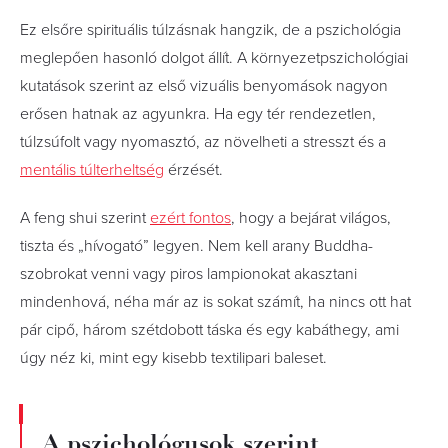
Ez elsőre spirituális túlzásnak hangzik, de a pszichológia
meglepően hasonló dolgot állít. A környezetpszichológiai
kutatások szerint az első vizuális benyomások nagyon
erősen hatnak az agyunkra. Ha egy tér rendezetlen,
túlzsúfolt vagy nyomasztó, az növelheti a stresszt és a
mentális túlterheltség
érzését.
A feng shui szerint
ezért fontos
, hogy a bejárat világos,
tiszta és „hívogató” legyen. Nem kell arany Buddha-
szobrokat venni vagy piros lampionokat akasztani
mindenhová, néha már az is sokat számít, ha nincs ott hat
pár cipő, három szétdobott táska és egy kabáthegy, ami
úgy néz ki, mint egy kisebb textilipari baleset.
A pszichológusok szerint