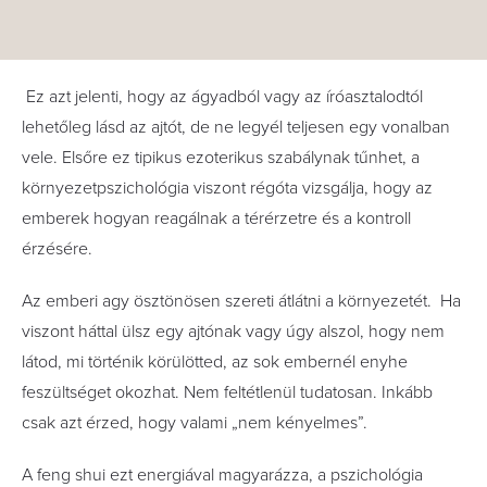
Ez azt jelenti, hogy az ágyadból vagy az íróasztalodtól
lehetőleg lásd az ajtót, de ne legyél teljesen egy vonalban
vele. Elsőre ez tipikus ezoterikus szabálynak tűnhet, a
környezetpszichológia viszont régóta vizsgálja, hogy az
emberek hogyan reagálnak a térérzetre és a kontroll
érzésére.
Az emberi agy ösztönösen szereti átlátni a környezetét. Ha
viszont háttal ülsz egy ajtónak vagy úgy alszol, hogy nem
látod, mi történik körülötted, az sok embernél enyhe
feszültséget okozhat. Nem feltétlenül tudatosan. Inkább
csak azt érzed, hogy valami „nem kényelmes”.
A feng shui ezt energiával magyarázza, a pszichológia