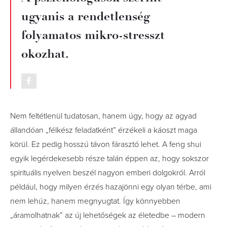
ugyanis a rendetlenség
folyamatos mikro-stresszt
okozhat.
Nem feltétlenül tudatosan, hanem úgy, hogy az agyad
állandóan „félkész feladatként” érzékeli a káoszt maga
körül. Ez pedig hosszú távon fárasztó lehet. A feng shui
egyik legérdekesebb része talán éppen az, hogy sokszor
spirituális nyelven beszél nagyon emberi dolgokról. Arról
például, hogy milyen érzés hazajönni egy olyan térbe, ami
nem lehúz, hanem megnyugtat. Így könnyebben
„áramolhatnak” az új lehetőségek az életedbe – modern