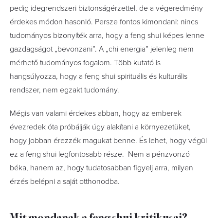
pedig idegrendszeri biztonságérzettel, de a végeredmény
érdekes módon hasonló. Persze fontos kimondani: nincs
tudományos bizonyíték arra, hogy a feng shui képes lenne
gazdagságot „bevonzani”. A „chi energia” jelenleg nem
mérhető tudományos fogalom. Több kutató is
hangsúlyozza, hogy a feng shui spirituális és kulturális
rendszer, nem egzakt tudomány.
Mégis van valami érdekes abban, hogy az emberek
évezredek óta próbálják úgy alakítani a környezetüket,
hogy jobban érezzék magukat benne. És lehet, hogy végül
ez a feng shui legfontosabb része. Nem a pénzvonzó
béka, hanem az, hogy tudatosabban figyelj arra, milyen
érzés belépni a saját otthonodba.
Mit mondanak a feng shui kritikusai?