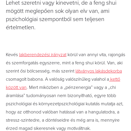
Lehet szeretni vagy kinevetni, de a feng shui
mögött meglepően sok olyan elv van, ami
pszichológiai szempontból sem teljesen
értelmetlen.
Kevés
lakberendezési irányzat
körül van annyi vita, rajongás
és szemforgatás egyszerre, mint a feng shui körül. Van, aki
szerint ősi bölcsesség, más szerint
látványos lakásdekorba
csomagolt babona. A valóság valószínűleg valahol a
kettő
között van
. Mert miközben a „pénzenergia” vagy a „chi
áramlása” tudományosan nem bizonyítható, egyre több
pszichológiai és környezetpszichológiai kutatás mutatja azt,
hogy az otthonod valóban hatással van a hangulatodra, a
stressz-szintedre, a döntéseidre és még arra is, mennyire
érzed magad sikeresnek vagy motiváltnak.