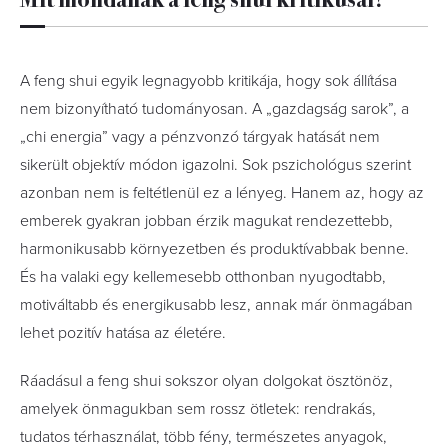
A feng shui egyik legnagyobb kritikája, hogy sok állítása
nem bizonyítható tudományosan. A „gazdagság sarok”, a
„chi energia” vagy a pénzvonzó tárgyak hatását nem
sikerült objektív módon igazolni. Sok pszichológus szerint
azonban nem is feltétlenül ez a lényeg. Hanem az, hogy az
emberek gyakran jobban érzik magukat rendezettebb,
harmonikusabb környezetben és produktívabbak benne.
És ha valaki egy kellemesebb otthonban nyugodtabb,
motiváltabb és energikusabb lesz, annak már önmagában
lehet pozitív hatása az életére.
Ráadásul a feng shui sokszor olyan dolgokat ösztönöz,
amelyek önmagukban sem rossz ötletek: rendrakás,
tudatos térhasználat, több fény, természetes anyagok,