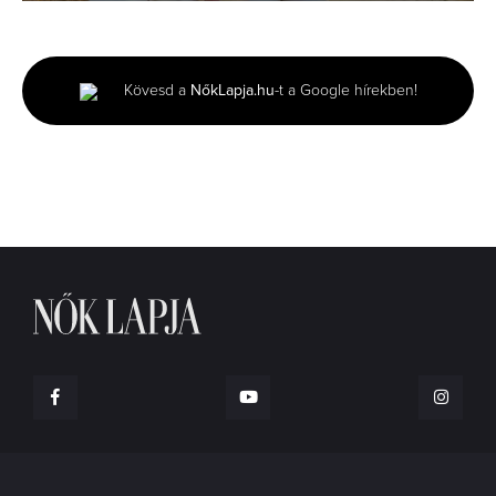
0
seconds
of
2
minutes,
Kövesd a
NőkLapja.hu
-t a Google hírekben!
6
seconds