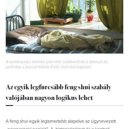
A természetes elemek jelenléte csökkentheti a stresszt és
javíthatja a koncentrációt (Fotó: krzhck/Unsplash)
Az egyik legfurcsább feng shui szabály
valójában nagyon logikus lehet
A feng shui egyik legismertebb alapelve az úgynevezett