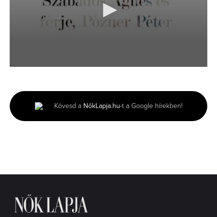
0
seconds
of
2
minutes,
Kövesd a
NőkLapja.hu
-t a Google hírekben!
31
seconds