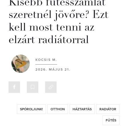
Kisebb fűtésszámlát
szeretnél jövőre? Ezt
kell most tenni az
elzárt radiátorral
KOCSIS M.
2026. MÁJUS 21.
SPÓROLJUNK!
OTTHON
HÁZTARTÁS
RADIÁTOR
FŰTÉS