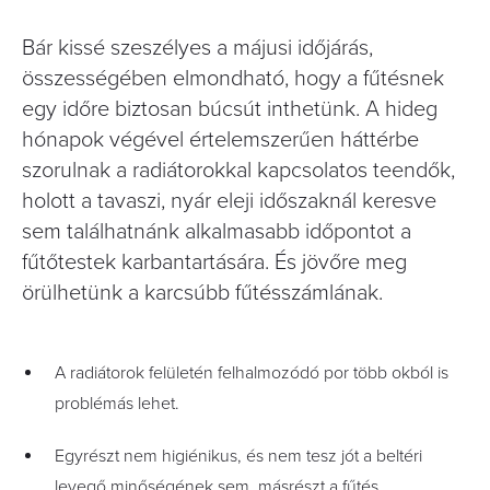
Bár kissé szeszélyes a májusi időjárás,
összességében elmondható, hogy a fűtésnek
egy időre biztosan búcsút inthetünk. A hideg
hónapok végével értelemszerűen háttérbe
szorulnak a radiátorokkal kapcsolatos teendők,
holott a tavaszi, nyár eleji időszaknál keresve
sem találhatnánk alkalmasabb időpontot a
fűtőtestek karbantartására. És jövőre meg
örülhetünk a karcsúbb fűtésszámlának.
A radiátorok felületén felhalmozódó por több okból is
problémás lehet.
Egyrészt nem higiénikus, és nem tesz jót a beltéri
levegő minőségének sem, másrészt a fűtés