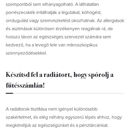
szempontból sem elhanyagolható. A láthatatlan
porrészecskék irritálhatják a légutakat, köhögést,
orrdugulást vagy szemviszketést okozhatnak. Az allergiások
és asztmások különösen érzékenyen reagálnak rá, de
hosszú távon az egészséges szervezet számára sem
kedvező, ha a levegő tele van mikroszkopikus
szennyeződésekkel.
Készítsd fel a radiátort, hogy spórolj a
fűtésszámlán!
A radiátorok tisztítása nem igényel különösebb
szakértelmet, és elég néhány egyszerű lépés ahhoz, hogy
megkíméljük az egészségünket és a pénztárcánkat.