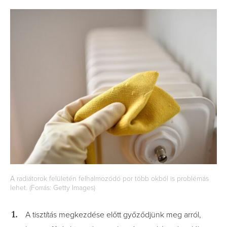
A radiátorok felületén felhalmozódó por több okból is problémás
lehet. (Forrás: Getty Images)
A tisztítás megkezdése előtt győződjünk meg arról,