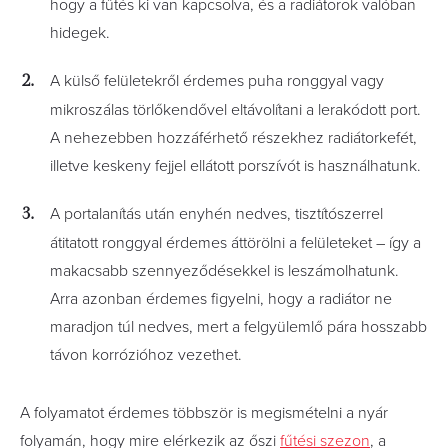
hogy a fűtés ki van kapcsolva, és a radiátorok valóban
hidegek.
A külső felületekről érdemes puha ronggyal vagy
mikroszálas törlőkendővel eltávolítani a lerakódott port.
A nehezebben hozzáférhető részekhez radiátorkefét,
illetve keskeny fejjel ellátott porszívót is használhatunk.
A portalanítás után enyhén nedves, tisztítószerrel
átitatott ronggyal érdemes áttörölni a felületeket – így a
makacsabb szennyeződésekkel is leszámolhatunk.
Arra azonban érdemes figyelni, hogy a radiátor ne
maradjon túl nedves, mert a felgyülemlő pára hosszabb
távon korrózióhoz vezethet.
A folyamatot érdemes többször is megismételni a nyár
folyamán, hogy mire elérkezik az őszi
fűtési szezon
, a