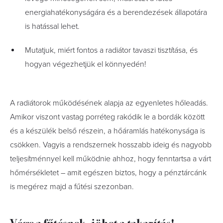
energiahatékonyságára és a berendezések állapotára
is hatással lehet.
Mutatjuk, miért fontos a radiátor tavaszi tisztítása, és
hogyan végezhetjük el könnyedén!
A radiátorok működésének alapja az egyenletes hőleadás.
Amikor viszont vastag porréteg rakódik le a bordák között
és a készülék belső részein, a hőáramlás hatékonysága is
csökken. Vagyis a rendszernek hosszabb ideig és nagyobb
teljesítménnyel kell működnie ahhoz, hogy fenntartsa a várt
hőmérsékletet – amit egészen biztos, hogy a pénztárcánk
is megérez majd a fűtési szezonban.
Vége a fűtésnek, jöhet a takarítás!