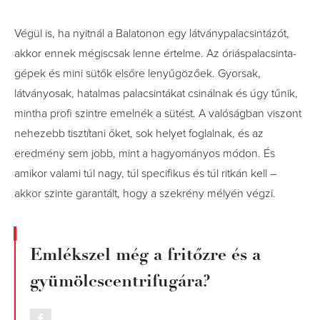
Végül is, ha nyitnál a Balatonon egy látványpalacsintázót,
akkor ennek mégiscsak lenne értelme. Az óriáspalacsinta-
gépek és mini sütők elsőre lenyűgözőek. Gyorsak,
látványosak, hatalmas palacsintákat csinálnak és úgy tűnik,
mintha profi szintre emelnék a sütést. A valóságban viszont
nehezebb tisztítani őket, sok helyet foglalnak, és az
eredmény sem jobb, mint a hagyományos módon. És
amikor valami túl nagy, túl specifikus és túl ritkán kell –
akkor szinte garantált, hogy a szekrény mélyén végzi.
Emlékszel még a fritőzre és a
gyümölcscentrifugára?