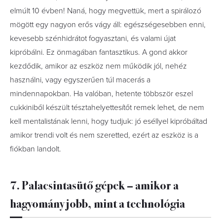
elmúlt 10 évben! Naná, hogy megvettük, mert a spirálozó
mögött egy nagyon erős vágy áll: egészségesebben enni,
kevesebb szénhidrátot fogyasztani, és valami újat
kipróbálni. Ez önmagában fantasztikus. A gond akkor
kezdődik, amikor az eszköz nem működik jól, nehéz
használni, vagy egyszerűen túl macerás a
mindennapokban. Ha valóban, hetente többször eszel
cukkiniből készült tésztahelyettesítőt remek lehet, de nem
kell mentalistának lenni, hogy tudjuk: jó eséllyel kipróbáltad
amikor trendi volt és nem szeretted, ezért az eszköz is a
fiókban landolt.
7. Palacsintasütő gépek – amikor a
hagyomány jobb, mint a technológia