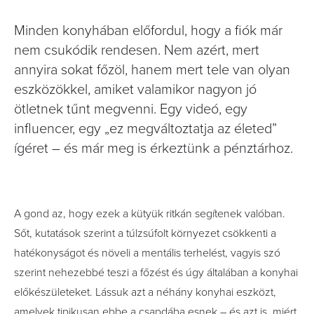
Minden konyhában előfordul, hogy a fiók már
nem csukódik rendesen. Nem azért, mert
annyira sokat főzöl, hanem mert tele van olyan
eszközökkel, amiket valamikor nagyon jó
ötletnek tűnt megvenni. Egy videó, egy
influencer, egy „ez megváltoztatja az életed”
ígéret – és már meg is érkeztünk a pénztárhoz.
A gond az, hogy ezek a kütyük ritkán segítenek valóban.
Sőt, kutatások szerint a túlzsúfolt környezet csökkenti a
hatékonyságot és növeli a mentális terhelést, vagyis szó
szerint nehezebbé teszi a főzést és úgy általában a konyhai
előkészületeket. Lássuk azt a néhány konyhai eszközt,
amelyek tipikusan ebbe a csapdába esnek – és azt is, miért