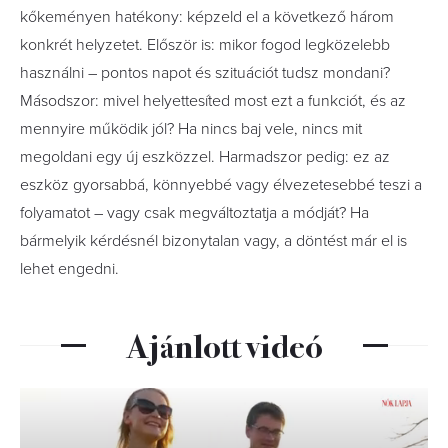
kőkeményen hatékony: képzeld el a következő három
konkrét helyzetet. Először is: mikor fogod legközelebb
használni – pontos napot és szituációt tudsz mondani?
Másodszor: mivel helyettesíted most ezt a funkciót, és az
mennyire működik jól? Ha nincs baj vele, nincs mit
megoldani egy új eszközzel. Harmadszor pedig: ez az
eszköz gyorsabbá, könnyebbé vagy élvezetesebbé teszi a
folyamatot – vagy csak megváltoztatja a módját? Ha
bármelyik kérdésnél bizonytalan vagy, a döntést már el is
lehet engedni.
Ajánlott videó