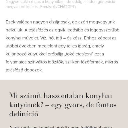
Nagyon cukin mutat a konyhában, de eddig minden generáció
megvolt nélküle is. (Forrás: AI/CHATGPT)
Ezek valóban nagyon dizájnosak, de azért megvagyunk
nélkülük. A tojásfőzés az egyik legősibb és legegyszerűbb
konyhai művelet. Víz, hő, idő – és kész. Ehhez képest az
utóbbi években megjelent egy teljes iparág, amely
különböző kütyükkel próbálja „tökéletesíteni” ezt a
folyamatot: színváltós időzítők, szilikon főzőformák, mikrós
tojásfőző dobozok.
Mi számít haszontalan konyhai
kütyünek? – egy gyors, de fontos
definíció
A haszontalan konyhai eszköz nem feltétlenül rossz