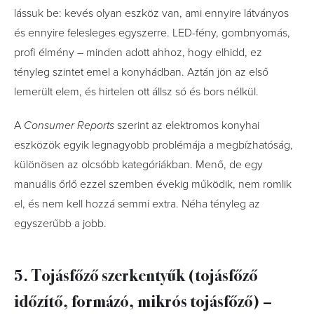
lássuk be: kevés olyan eszköz van, ami ennyire látványos
és ennyire felesleges egyszerre. LED-fény, gombnyomás,
profi élmény – minden adott ahhoz, hogy elhidd, ez
tényleg szintet emel a konyhádban. Aztán jön az első
lemerült elem, és hirtelen ott állsz só és bors nélkül.
A
Consumer Reports
szerint az elektromos konyhai
eszközök egyik legnagyobb problémája a megbízhatóság,
különösen az olcsóbb kategóriákban. Menő, de egy
manuális őrlő ezzel szemben évekig működik, nem romlik
el, és nem kell hozzá semmi extra. Néha tényleg az
egyszerűbb a jobb.
5. Tojásfőző szerkentyűk (tojásfőző
időzítő, formázó, mikrós tojásfőző) –