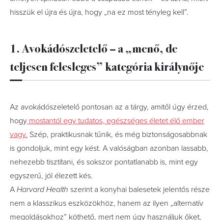
hisszük el újra és újra, hogy „na ez most tényleg kell”.
1. Avokádószeletelő – a „menő, de
teljesen felesleges” kategória királynője
Az avokádószeletelő pontosan az a tárgy, amitől úgy érzed,
hogy
mostantól egy tudatos, egészséges életet élő ember
vagy.
Szép, praktikusnak tűnik, és még biztonságosabbnak
is gondoljuk, mint egy kést. A valóságban azonban lassabb,
nehezebb tisztítani, és sokszor pontatlanabb is, mint egy
egyszerű, jól élezett kés.
A
Harvard Health
szerint a konyhai balesetek jelentős része
nem a klasszikus eszközökhöz, hanem az ilyen „alternatív
megoldásokhoz” köthető, mert nem úgy használjuk őket,