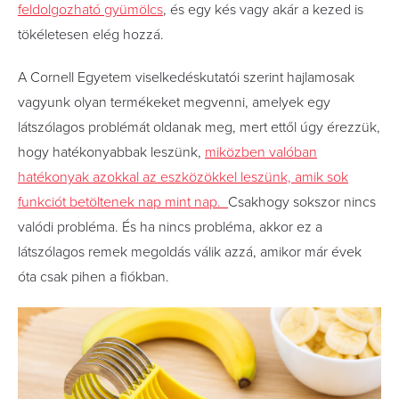
feldolgozható gyümölcs
, és egy kés vagy akár a kezed is
tökéletesen elég hozzá.
A Cornell Egyetem viselkedéskutatói szerint hajlamosak
vagyunk olyan termékeket megvenni, amelyek egy
látszólagos problémát oldanak meg, mert ettől úgy érezzük,
hogy hatékonyabbak leszünk,
miközben valóban
hatékonyak azokkal az eszközökkel leszünk, amik sok
funkciót betöltenek nap mint nap.
Csakhogy sokszor nincs
valódi probléma. És ha nincs probléma, akkor ez a
látszólagos remek megoldás válik azzá, amikor már évek
óta csak pihen a fiókban.