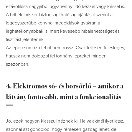
eltávolítása nagyjából ugyanennyi idő kézzel vagy késsel is.
A brit élelmiszer-biztonsági hatóság ajánlásai szerint a
legegyszerűbb konyhai megoldások gyakran a
leghatékonyabbak is, mert kevesebb hibalehetőséget és
tisztítást jelentenek.
Az epercsumázó tehát nem rossz. Csak teljesen felesleges,
hacsak nem dolgozol fel tonnányi epreket minden
szezonban.
4. Elektromos só- és borsőrlő – amikor a
látvány fontosabb, mint a funkcionalitás
Jó, ezek nagyon klasszul néznek ki. Ha valakinél ilyet látsz,
azonnal azt gondolod, hogy rémesen gazdag lehet, de