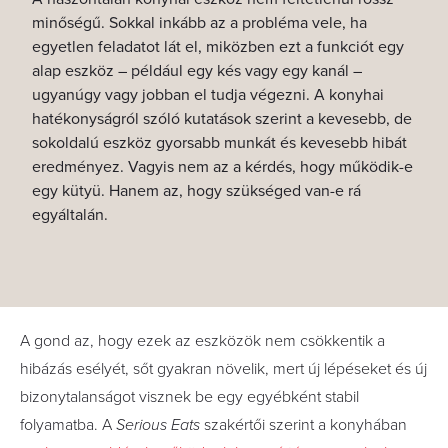
minőségű. Sokkal inkább az a probléma vele, ha
egyetlen feladatot lát el, miközben ezt a funkciót egy
alap eszköz – például egy kés vagy egy kanál –
ugyanúgy vagy jobban el tudja végezni. A konyhai
hatékonyságról szóló kutatások szerint a kevesebb, de
sokoldalú eszköz gyorsabb munkát és kevesebb hibát
eredményez. Vagyis nem az a kérdés, hogy működik-e
egy kütyü. Hanem az, hogy szükséged van-e rá
egyáltalán.
A gond az, hogy ezek az eszközök nem csökkentik a
hibázás esélyét, sőt gyakran növelik, mert új lépéseket és új
bizonytalanságot visznek be egy egyébként stabil
folyamatba. A
Serious Eats
szakértői szerint a konyhában