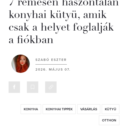
7 rémesen haszontalan
konyhai kütyü, amik
csak a helyet foglalják
a fiókban
SZABÓ ESZTER
2026. MÁJUS 07.
KONYHA
KONYHAI TIPPEK
VÁSÁRLÁS
KÜTYÜ
OTTHON