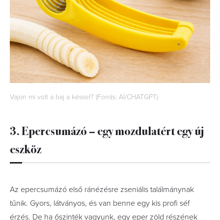
Vajon mi volt a baj a késsel? (Forrás: AI/CHATGPT)
3. Epercsumázó – egy mozdulatért egy új
eszköz
Az epercsumázó első ránézésre zseniális találmánynak
tűnik. Gyors, látványos, és van benne egy kis profi séf
érzés. De ha őszinték vagyunk, egy eper zöld részének