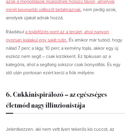
azok a megoldások működnek hosszú távon, amelyek
minél kevesebb változót tartalmaznak
, nem pedig azok,
amelyek újakat adnak hozzá.
Ráadásul
a tojásfőzés pont az a terület, ahol nagyon
gyorsan kialakul egy saját rutin.
És amikor már tudod, hogy
nálad 7 perc a lágy, 10 perc a kemény tojás, akkor egy új
eszköz nem segít – csak kizökkent. Ez tipikusan az a
kategória, ahol a segítség sokszor csak bonyolítás. És egy
idő után pontosan ezért kerül a fiók mélyére.
6. Cukkinispirálozó – az egészséges
életmód nagy illiuzionistája
Jelentkezzen, aki nem vett ilyen tekerős kis cuccot, az