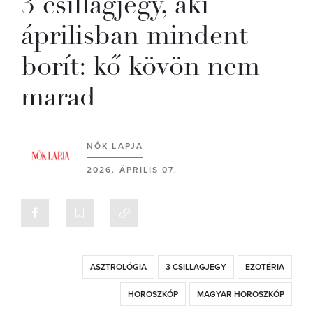
3 csillagjegy, aki
áprilisban mindent
borít: kő kövön nem
marad
NŐK LAPJA
2026. ÁPRILIS 07.
ASZTROLÓGIA
3 CSILLAGJEGY
EZOTÉRIA
HOROSZKÓP
MAGYAR HOROSZKÓP