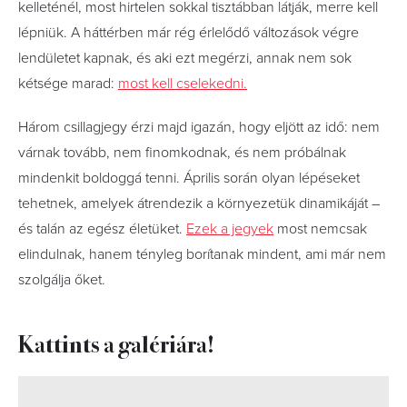
kelleténél, most hirtelen sokkal tisztábban látják, merre kell
lépniük. A háttérben már rég érlelődő változások végre
lendületet kapnak, és aki ezt megérzi, annak nem sok
kétsége marad:
most kell cselekedni.
Három csillagjegy érzi majd igazán, hogy eljött az idő: nem
várnak tovább, nem finomkodnak, és nem próbálnak
mindenkit boldoggá tenni. Április során olyan lépéseket
tehetnek, amelyek átrendezik a környezetük dinamikáját –
és talán az egész életüket.
Ezek a jegyek
most nemcsak
elindulnak, hanem tényleg borítanak mindent, ami már nem
szolgálja őket.
Kattints a galériára!