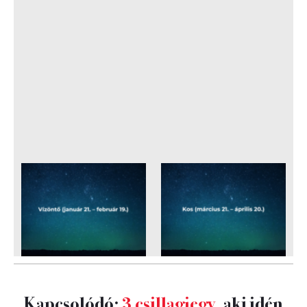
Kapcsolódó:
3 csillagjegy
, aki idén