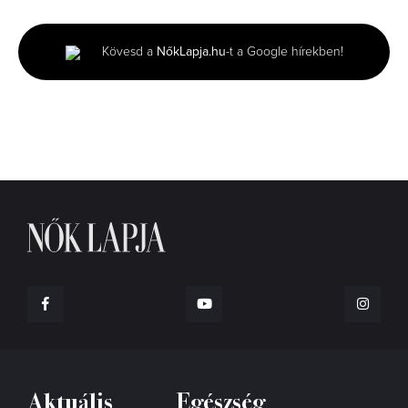
of
1
minute,
Kövesd a
NőkLapja.hu
-t a Google hírekben!
15
seconds
Aktuális
Egészség