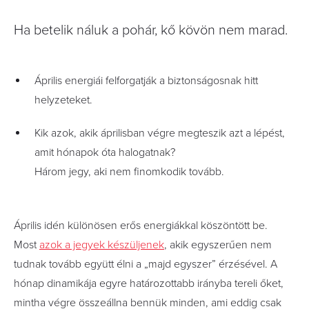
Ha betelik náluk a pohár, kő kövön nem marad.
Április energiái felforgatják a biztonságosnak hitt
helyzeteket.
Kik azok, akik áprilisban végre megteszik azt a lépést,
amit hónapok óta halogatnak?
Három jegy, aki nem finomkodik tovább.
Április idén különösen erős energiákkal köszöntött be.
Most
azok a jegyek készüljenek
, akik egyszerűen nem
tudnak tovább együtt élni a „majd egyszer” érzésével. A
hónap dinamikája egyre határozottabb irányba tereli őket,
mintha végre összeállna bennük minden, ami eddig csak