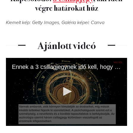
végre határokat húz
Kiemelt kép: Getty Images, Galéria képei: Canva
Ajánlott videó
Ennek a 3 csillagjegynek idő kell, hogy megnyíljon
0
seconds