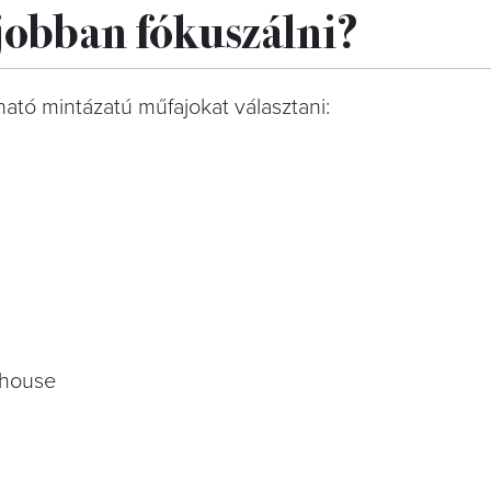
gjobban fókuszálni?
ató mintázatú műfajokat választani:
 house