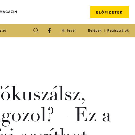
 MAGAZIN
ELŐFIZETEK
ztró
Hírlevél
Belépek
Regisztrálok
ókuszálsz,
lgozol? – Ez a