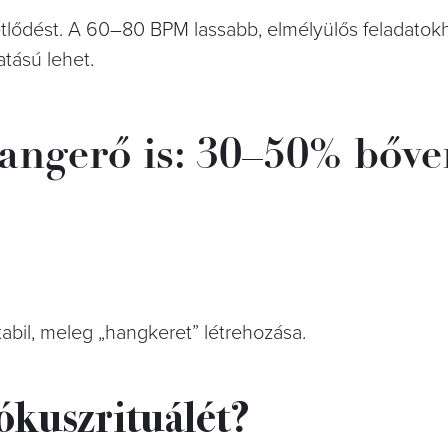
tlődést. A 60–80 BPM lassabb, elmélyülős feladatokho
tású lehet.
angerő is: 30–50% bőve
abil, meleg „hangkeret” létrehozása.
fókuszrituálét?