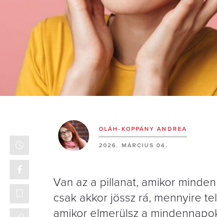
OLÁH-KOPPÁNY ANDREA
2026. MÁRCIUS 04.
Van az a pillanat, amikor minde
csak akkor jössz rá, mennyire tel
amikor elmerülsz a mindennapok 