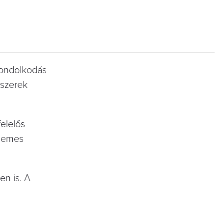
 gondolkodás
dszerek
elelős
llemes
en is. A