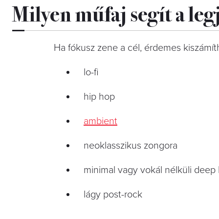
Milyen műfaj segít a le
Ha fókusz zene a cél, érdemes kiszámíth
lo-fi
hip hop
ambient
neoklasszikus zongora
minimal vagy vokál nélküli deep
lágy post-rock