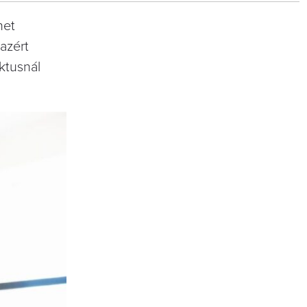
net
 azért
ktusnál