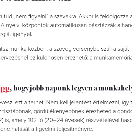
 tud „nem figyelni” a szavakra. Akkor is feldolgozza 
l. A nyelvi központok automatikusan pásztázzák a han
rgiát igényel.
atsz munka közben, a szöveg versenybe száll a saját
gy tervezésnél ez különösen érezhető: a munkamemóri
ipp
, hogy jobb napunk legyen a munkahel
eszi ezt a terhet. Nem kell jelentést értelmezni, így
így tisztábbnak, gördülékenyebbnek érezheted a gond
) is, amely 102 fő (20–24 évesek) részvételével haso
zene hatását a figyelmi teljesítményre.