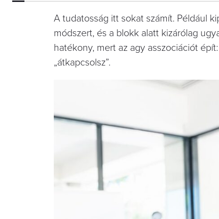
A tudatosság itt sokat számít. Például
módszert, és a blokk alatt kizárólag ugyan
hatékony, mert az agy asszociációt épí
„átkapcsolsz”.