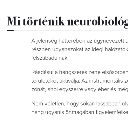
Mi történik neurobiológ
A jelenség hátterében az úgynevezett „k
részben ugyanazokat az idegi hálózatok
felszabadulnak.
Ráadásul a hangszeres zene elsősorban 
területeket aktiválja. Az instrumentális 
zónát, ahol egyszerre vagy éber és még
Nem véletlen, hogy sokan lassabban olv
hang ugyanis önmagában figyelemfelkelt