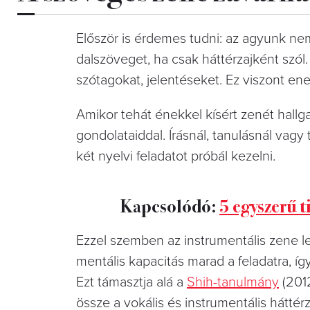
Először is érdemes tudni: az agyunk nem
dalszöveget, ha csak háttérzajként szó
szótagokat, jelentéseket. Ez viszont ene
Amikor tehát énekkel kísért zenét hallg
gondolataiddal. Írásnál, tanulásnál va
két nyelvi feladatot próbál kezelni.
Kapcsolódó:
5 egyszerű t
Ezzel szemben az instrumentális zene lev
mentális kapacitás marad a feladatra, 
Ezt támasztja alá a
Shih-tanulmány
(2012
össze a vokális és instrumentális háttér