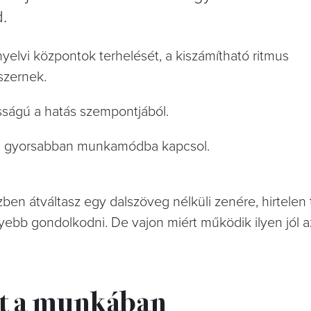
d.
yelvi központok terhelését, a kiszámítható ritmus
szernek.
sságú a hatás szempontjából.
ista gyorsabban munkamódba kapcsol.
en átváltasz egy dalszöveg nélküli zenére, hirtelen t
yebb gondolkodni. De vajon miért működik ilyen jól a
at a munkában