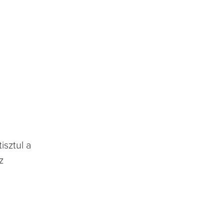
isztul a
z