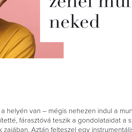
zenei műf
neked
n a helyén van – mégis nehezen indul a mu
ítetté, fárasztóvá teszik a gondolataidat a 
zajában. Aztán felteszel egy instrumentáli