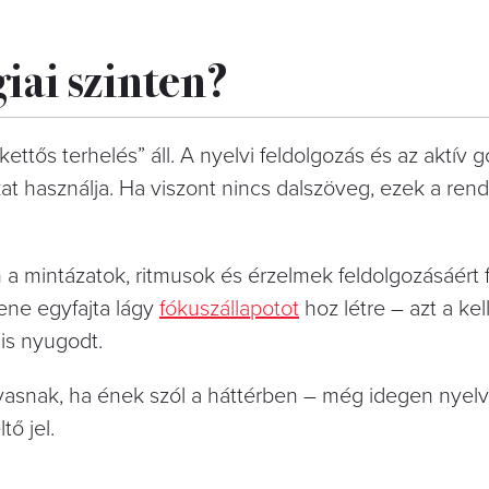
iai szinten?
ettős terhelés” áll. A nyelvi feldolgozás és az aktív
at használja. Ha viszont nincs dalszöveg, ezek a ren
a mintázatok, ritmusok és érzelmek feldolgozásáért f
zene egyfajta lágy
fókuszállapotot
hoz létre – azt a ke
is nyugodt.
asnak, ha ének szól a háttérben – még idegen nyelv
ő jel.