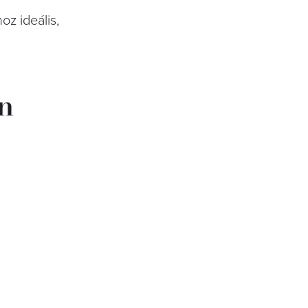
z ideális,
n