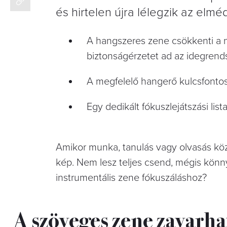
és hirtelen újra lélegzik az elmé
A hangszeres zene csökkenti a n
biztonságérzetet ad az idegrend
A megfelelő hangerő kulcsfonto
Egy dedikált fókuszlejátszási l
Amikor munka, tanulás vagy olvasás közb
kép. Nem lesz teljes csend, mégis könn
instrumentális zene fókuszáláshoz?
A szöveges zene zavarh