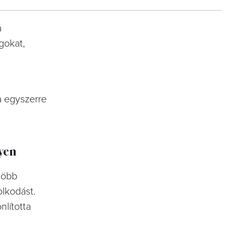
a
gokat,
a egyszerre
yen
 több
olkodást.
nlította