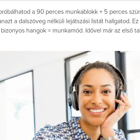
 kipróbálhatod a 90 perces munkablokk + 5 perces szü
azt a dalszöveg nélküli lejátszási listát hallgatod. Ez
t: bizonyos hangok = munkamód. Idővel már az első ta