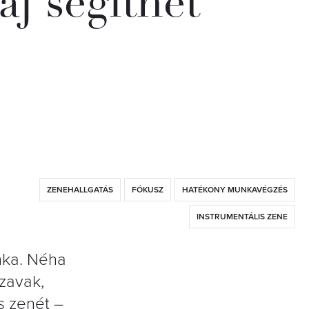
aj segíthet
ZENEHALLGATÁS
FÓKUSZ
HATÉKONY MUNKAVÉGZÉS
INSTRUMENTÁLIS ZENE
nka. Néha
szavak,
s zenét –