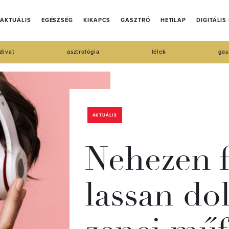
AKTUÁLIS
EGÉSZSÉG
KIKAPCS
GASZTRÓ
HETILAP
DIGITÁLIS
divat
asztrológia
lélek
gas
AKTUÁLIS
Nehezen f
lassan do