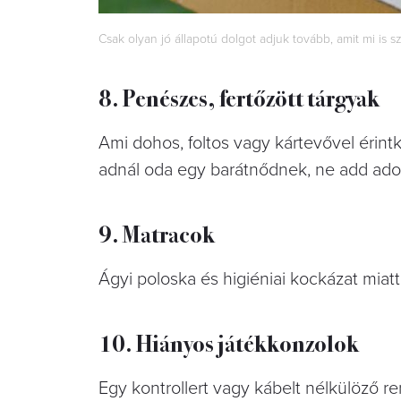
Csak olyan jó állapotú dolgot adjuk tovább, amit mi is 
8. Penészes, fertőzött tárgyak
Ami dohos, foltos vagy kártevővel érin
adnál oda egy barátnődnek, ne add a
9. Matracok
Ágyi poloska és higiéniai kockázat miat
10. Hiányos játékkonzolok
Egy kontrollert vagy kábelt nélkülöző re