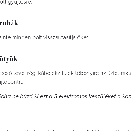
ott gyűjtésre.
őruhák
zinte minden bolt visszautasítja őket.
ütyük
soló tévé, régi kábelek? Ezek többnyire az üzlet rak
jtőpontra.
Soha ne húzd ki ezt a 3 elektromos készüléket a ko