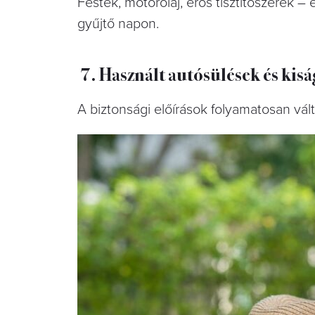
Festék, motorolaj, erős tisztítószerek –
gyűjtő napon.
7. Használt autósülések és kis
A biztonsági előírások folyamatosan vált