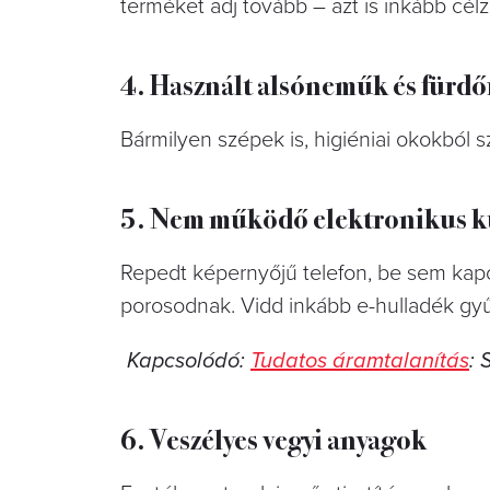
terméket adj tovább – azt is inkább célz
4. Használt alsóneműk és fürd
Bármilyen szépek is, higiéniai okokból s
5. Nem működő elektronikus k
Repedt képernyőjű telefon, be sem kapc
porosodnak. Vidd inkább e-hulladék gyű
Kapcsolódó:
Tudatos áramtalanítás
: 
6. Veszélyes vegyi anyagok