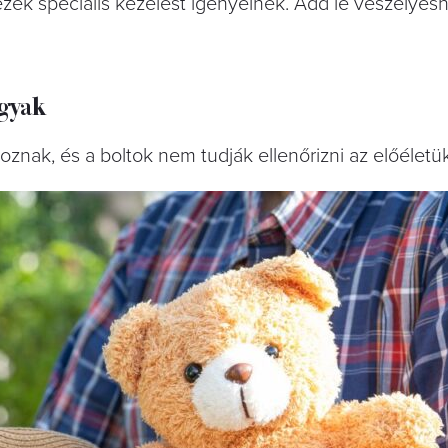
 ezek speciális kezelést igényelnek. Add le veszélyes
ágyak
oznak, és a boltok nem tudják ellenőrizni az előéletük