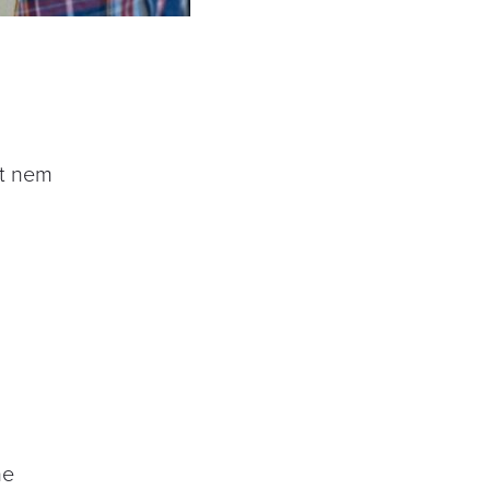
it nem
ne