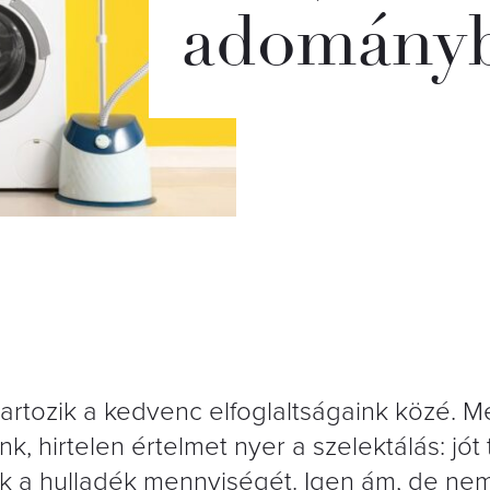
adományb
tartozik a kedvenc elfoglaltságaink közé. M
 hirtelen értelmet nyer a szelektálás: jót
k a hulladék mennyiségét. Igen ám, de ne