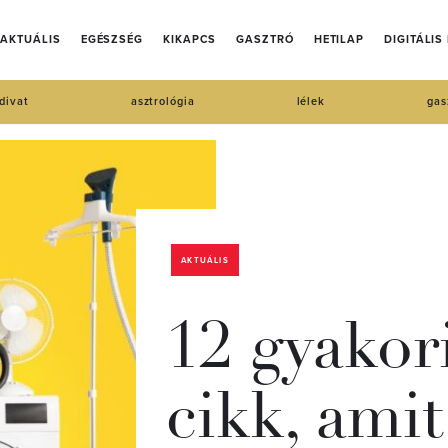
AKTUÁLIS
EGÉSZSÉG
KIKAPCS
GASZTRÓ
HETILAP
DIGITÁLIS
divat
asztrológia
lélek
gas
AKTUÁLIS
12 gyakori
cikk, ami