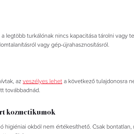
a legtöbb turkálónak nincs kapacitása tárolni vagy te
lomtalanításról vagy gép-újrahasznosításról.
ívtak, az
veszélyes lehet
a következő tulajdonosra né
őtt továbbadnád.
járt kozmetikumok
ó higiéniai okból nem értékesíthető. Csak bontatlan, 