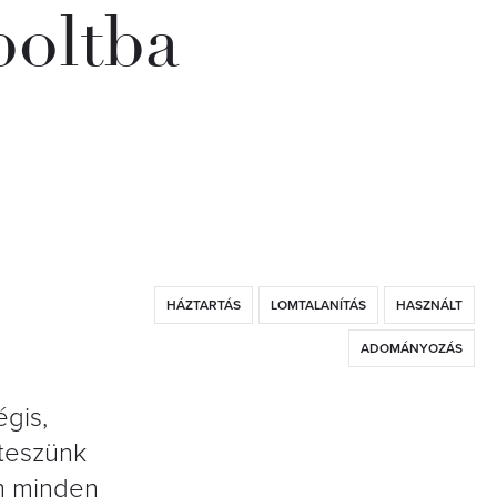
oltba
HÁZTARTÁS
LOMTALANÍTÁS
HASZNÁLT
ADOMÁNYOZÁS
égis,
 teszünk
m minden