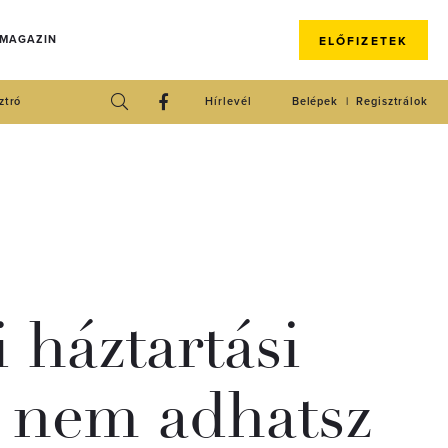
 MAGAZIN
ELŐFIZETEK
ztró
Hírlevél
Belépek
Regisztrálok
 háztartási
t nem adhatsz