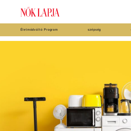
Életmódváltó Program
szépség