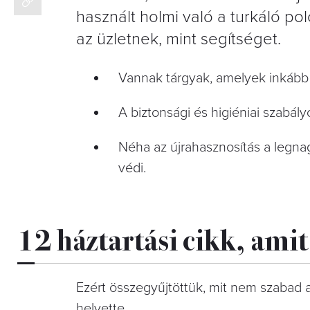
használt holmi való a turkáló po
az üzletnek, mint segítséget.
Vannak tárgyak, amelyek inkább 
A biztonsági és higiéniai szabál
Néha az újrahasznosítás a legnag
védi.
12 háztartási cikk, ami
Ezért összegyűjtöttük, mit nem szabad 
helyette.