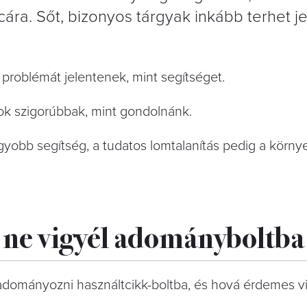
lcára. Sőt, bizonyos tárgyak inkább terhet j
problémát jelentenek, mint segítséget.
yok szigorúbbak, mint gondolnánk.
yobb segítség, a tudatos lomtalanítás pedig a környe
t ne vigyél adományboltba
adományozni használtcikk-boltba, és hová érdemes v