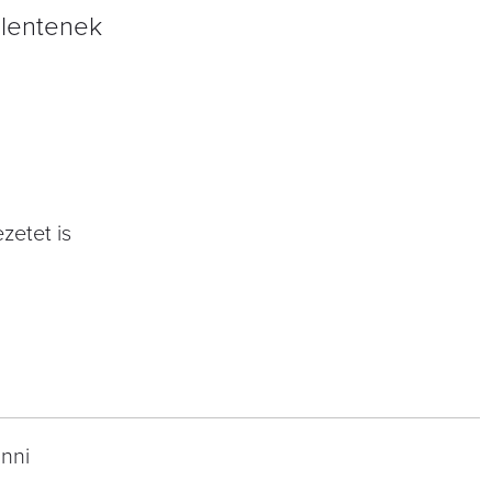
elentenek
zetet is
inni