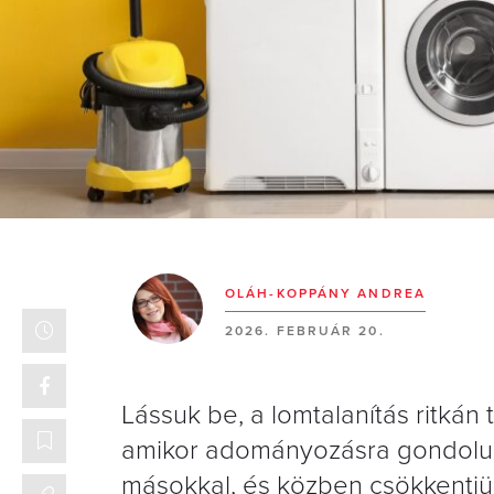
OLÁH-KOPPÁNY ANDREA
2026. FEBRUÁR 20.
Lássuk be, a lomtalanítás ritkán 
amikor adományozásra gondolunk,
másokkal, és közben csökkentjü