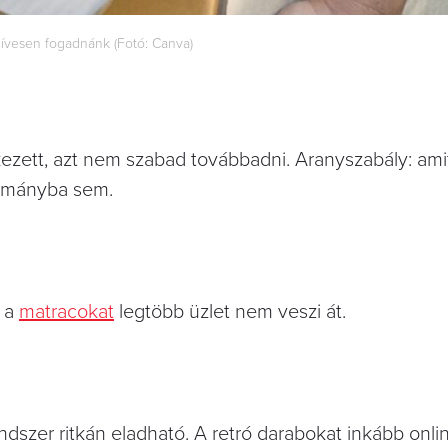
szívesen fogadnánk (Fotó: Canva)
tkezett, azt nem szabad továbbadni. Aranyszabály: am
dományba sem.
t a
matracokat
legtöbb üzlet nem veszi át.
ndszer ritkán eladható. A retró darabokat inkább onli