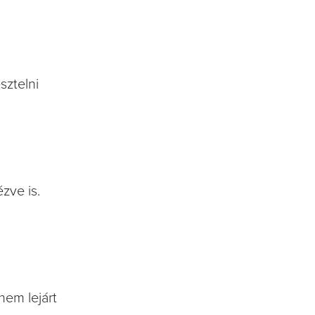
sztelni
zve is.
nem lejárt