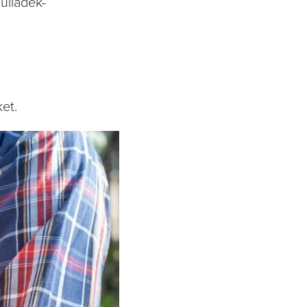
hulladék-
et.