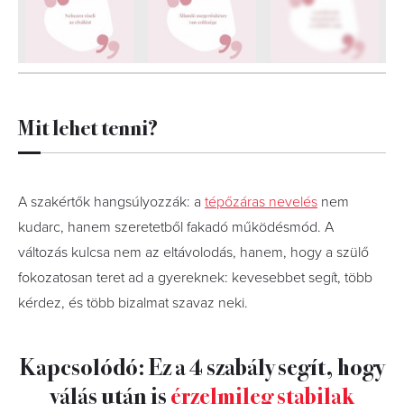
7
FOTÓ
Mit lehet tenni?
A szakértők hangsúlyozzák: a
tépőzáras nevelés
nem
kudarc, hanem szeretetből fakadó működésmód. A
változás kulcsa nem az eltávolodás, hanem, hogy a szülő
fokozatosan teret ad a gyereknek: kevesebbet segít, több
kérdez, és több bizalmat szavaz neki.
Kapcsolódó: Ez a 4 szabály segít, hogy
válás után is
érzelmileg stabilak