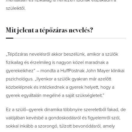
mentálisan és fizikailag is nehezen tudnak elszakadni a
szüleiktől.
Mit jelent a tépőzáras nevelés?
„Tépőzáras nevelésről akkor beszélünk, amikor a szülők
fizikailag és érzelmileg is nagyon közel maradnak a
gyerekeikhez” – mondta a HuffPostnak John Mayer klinikai
pszichológus. „Ilyenkor a szülők gyakran már azelőtt
közbelépnek és intézkednek a gyerek helyett, hogy a
gyerek egyáltalán megélné a saját szükségleteit.”
Ez a szülő–gyerek dinamika többnyire szeretetből fakad, de
valójában kevésbé a gondoskodásról és figyelemről szól,
sokkal inkább a szorongó, túlzott bevonódásról, amely