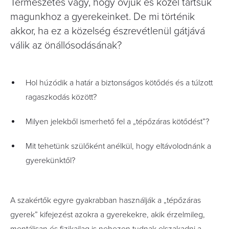
Természetes vágy, hogy óvjuk és közel tartsuk
magunkhoz a gyerekeinket. De mi történik
akkor, ha ez a közelség észrevétlenül gátjává
válik az önállósodásának?
Hol húzódik a határ a biztonságos kötődés és a túlzott
ragaszkodás között?
Milyen jelekből ismerhető fel a „tépőzáras kötődést”?
Mit tehetünk szülőként anélkül, hogy eltávolodnánk a
gyerekünktől?
A szakértők egyre gyakrabban használják a „tépőzáras
gyerek” kifejezést azokra a gyerekekre, akik érzelmileg,