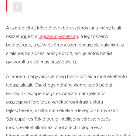
A szmogfelhőt követő években számos tanulmány talált
összefüggést a
légszennyezettség
, a légzőszervi
betegségek, a szív- és érrendszeri panaszok, valamint az
általános halálozási arány között, ami jelentős hatást
gyakorolt a világ más országaira is.
A modern nagyvárosok máig hasznosítják a múlt elrettentő
tapasztalatait. Csakhogy néhány kiemelkedő példát
említsünk: Koppenhága és Amszterdam jelentős
összegeket fordított a kerékpáros infrastruktúra
fejlesztésére, ezáltal mérsékelve a levegőszennyezést.
Szingapúr és Tokió pedig intelligens várostervezési
módszereket alkalmaz, ahol a technológia és a