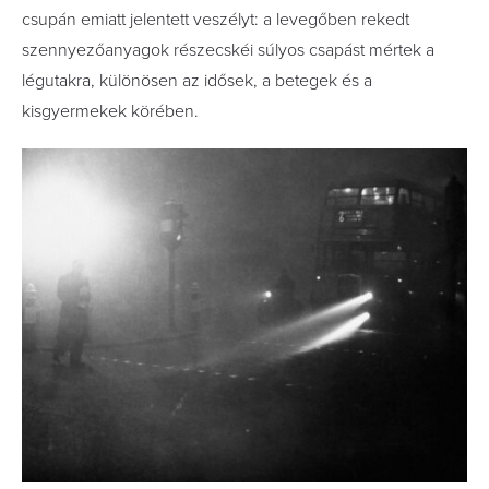
csupán emiatt jelentett veszélyt: a levegőben rekedt
szennyezőanyagok részecskéi súlyos csapást mértek a
légutakra, különösen az idősek, a betegek és a
kisgyermekek körében.