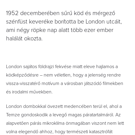
1952 decemberében sűrű köd és mérgező
szénfüst keveréke borította be London utcáit,
ami négy röpke nap alatt több ezer ember
halálát okozta.
London sajátos földrajzi fekvése miatt eleve hajlamos a
ködképződésre – nem véletlen, hogy a jelenség rendre
vissza-visszatérő motívum a városban játszódó filmekben
és irodalmi művekben.
London dombokkal övezett medencében terül el, ahol a
Temze gondoskodik a levegő magas páratartalmáról. Az
alapvetően párás mikroklíma önmagában viszont nem lett
volna elegendő ahhoz, hogy természeti katasztrófát