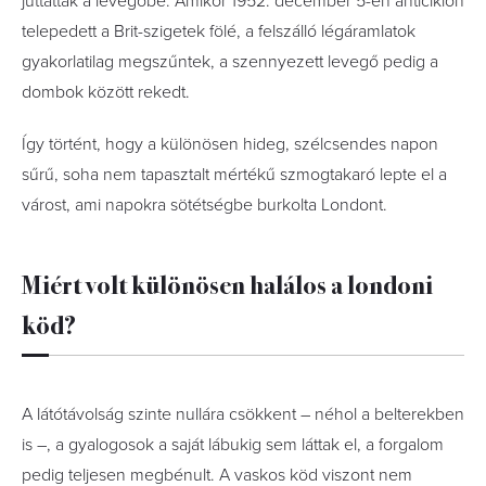
juttattak a levegőbe. Amikor 1952. december 5-én anticiklon
telepedett a Brit-szigetek fölé, a felszálló légáramlatok
gyakorlatilag megszűntek, a szennyezett levegő pedig a
dombok között rekedt.
Így történt, hogy a különösen hideg, szélcsendes napon
sűrű, soha nem tapasztalt mértékű szmogtakaró lepte el a
várost, ami napokra sötétségbe burkolta Londont.
Miért volt különösen halálos a londoni
köd?
A látótávolság szinte nullára csökkent – néhol a belterekben
is –, a gyalogosok a saját lábukig sem láttak el, a forgalom
pedig teljesen megbénult. A vaskos köd viszont nem