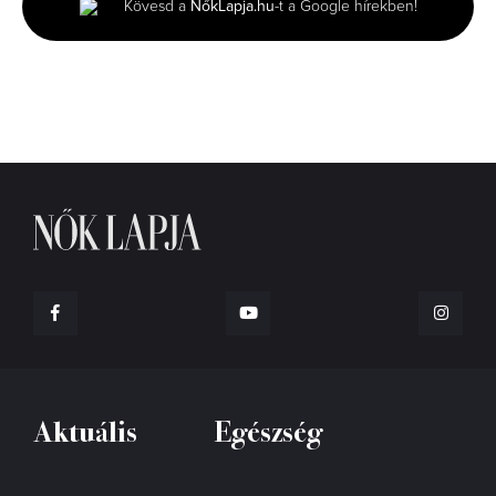
Kövesd a
NőkLapja.hu
-t a Google hírekben!
Aktuális
Egészség