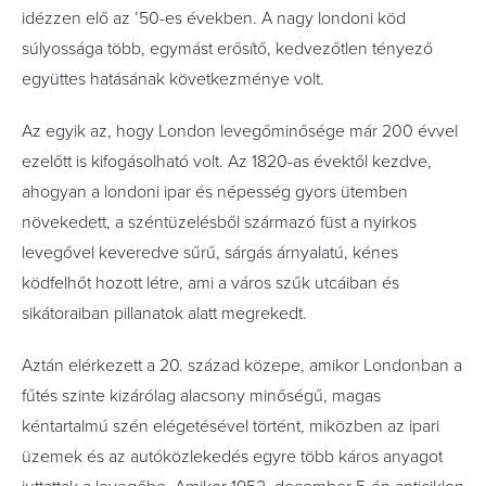
idézzen elő az ’50-es években. A nagy londoni köd
súlyossága több, egymást erősítő, kedvezőtlen tényező
együttes hatásának következménye volt.
Az egyik az, hogy London levegőminősége már 200 évvel
ezelőtt is kifogásolható volt. Az 1820-as évektől kezdve,
ahogyan a londoni ipar és népesség gyors ütemben
növekedett, a széntüzelésből származó füst a nyirkos
levegővel keveredve sűrű, sárgás árnyalatú, kénes
ködfelhőt hozott létre, ami a város szűk utcáiban és
sikátoraiban pillanatok alatt megrekedt.
Aztán elérkezett a 20. század közepe, amikor Londonban a
fűtés szinte kizárólag alacsony minőségű, magas
kéntartalmú szén elégetésével történt, miközben az ipari
üzemek és az autóközlekedés egyre több káros anyagot