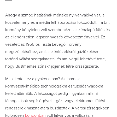
Ahogy a szmog hatásának mértéke nyilvánvalóvá vált, a
közvélemény és a média felháborodása fokozódott – a brit
kormány kénytelen volt szembenézni a szénalapú fűtés és
az ellenőrizetlen légszennyezés következményeivel. Ez
vezetett az 1956-os Tiszta Levegő Törvény
megszületéséhez, ami a széntüzelésről gáztüzelésre
történő váltást szorgalmazta, és ami végül lehetővé tette,
hogy „füstmentes zónák” jöjjenek létre országszerte.
Mit jelentett ez a gyakorlatban? Az iparnak
környezetkímélőbb technológiákra és tüzelőanyagokra
kellett áttérniük. A lakosságot pedig – gyakran állami
támogatások segítségével – gáz- vagy elektromos fűtési
rendszerek használatára buzdították. A városi térségekben,
különösen
Londonban
volt látványos a változás: a