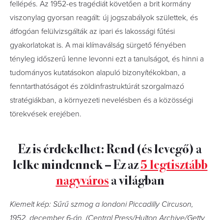
fellépés. Az 1952-es tragédiát követően a brit kormány
viszonylag gyorsan reagált: új jogszabályok születtek, és
átfogóan felülvizsgálták az ipari és lakossági fűtési
gyakorlatokat is. A mai klímaválság sürgető fényében
tényleg időszerű lenne levonni ezt a tanulságot, és hinni a
tudományos kutatásokon alapuló bizonyítékokban, a
fenntarthatóságot és zöldinfrastruktúrát szorgalmazó
stratégiákban, a környezeti nevelésben és a közösségi
törekvések erejében.
Ez is érdekelhet: Rend (és levegő) a
lelke mindennek – Ez az
5 legtisztább
nagyváros
a világban
Kiemelt kép: Sűrű szmog a londoni Piccadilly Circuson,
1952. december 6-án. (Central Press/Hulton Archive/Getty