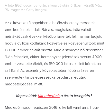
A fotó 1952. december 6-án, a kora délutáni órákban készült (kép:
PA Images via Getty Images)
Az elkövetkező napokban a halálozási arány meredek
emelkedésnek indult. Bár a szmogkatasztrófa valódi
mértékét csak évekkel később ismerték fel, ma már tudjuk,
hogy a gyilkos ködtakaró közvetve és közvetlenül több mint
12 000 ember halálát okozta. Mire a szmogfelhő december
9-én feloszlott, akkori kormányzati jelentések szerint 4000
ember vesztette életét, és 150 000 lakost kellett kórházba
szállítani. Az esemény következtében több százezren
szenvedtek tartós egészségkárosodást a légutak
megbetegedései miatt.
Kapcsolódó:
Mit tehetünk
a tiszta levegőért?
Meglepő módon egészen 2016-ig kellett várni arra, hogy