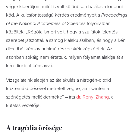
végre kiderüljön, mitől is volt különösen halálos a londoni
köd. A kulcsfontosságú kérdés eredményeit a
Proceedings
of the National Academies of Sciences
folyóiratban
közölték: „Régóta ismert volt, hogy a szulfátok jelentős
szerepet játszottak a szmog kialakulásában, és hogy a kén-
dioxidból kénsavtartalmú részecskék képződtek. Azt
azonban sokáig nem értettük, milyen folyamat alakítja át a
kén-dioxidot kénsavvá.
Vizsgálataink alapján az átalakulás a nitrogén-dioxid
közreműködésével mehetett végbe, ami szintén a
szénégetés mellékterméke” – írta
dr. Renyi Zhang
, a
kutatás vezetője.
A tragédia örösége