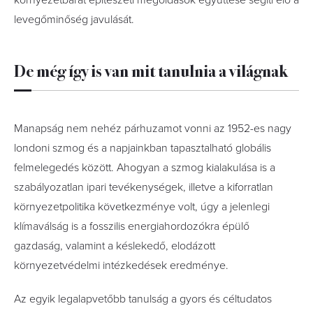
környezetbarát építészeti megoldások együttese segíti elő a
levegőminőség javulását.
De még így is van mit tanulnia a világnak
Manapság nem nehéz párhuzamot vonni az 1952-es nagy
londoni szmog és a napjainkban tapasztalható globális
felmelegedés között. Ahogyan a szmog kialakulása is a
szabályozatlan ipari tevékenységek, illetve a kiforratlan
környezetpolitika következménye volt, úgy a jelenlegi
klímaválság is a fosszilis energiahordozókra épülő
gazdaság, valamint a késlekedő, elodázott
környezetvédelmi intézkedések eredménye.
Az egyik legalapvetőbb tanulság a gyors és céltudatos