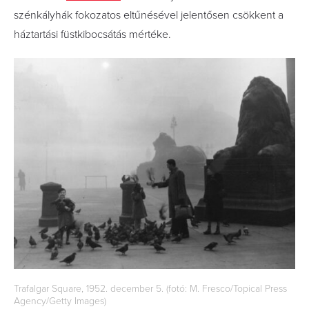
szénkályhák fokozatos eltűnésével jelentősen csökkent a
háztartási füstkibocsátás mértéke.
Trafalgar Square, 1952. december 5. (fotó: M. Fresco/Topical Press
Agency/Getty Images)