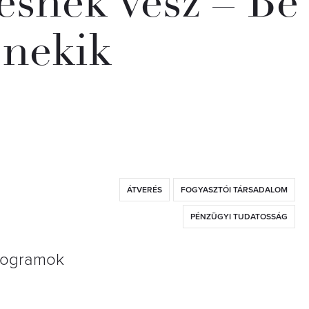
esnek vesz – Be
 nekik
ÁTVERÉS
FOGYASZTÓI TÁRSADALOM
PÉNZÜGYI TUDATOSSÁG
programok