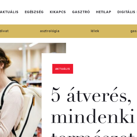
AKTUÁLIS
EGÉSZSÉG
KIKAPCS
GASZTRÓ
HETILAP
DIGITÁLIS
divat
asztrológia
lélek
gas
AKTUÁLIS
5 átverés
mindenki