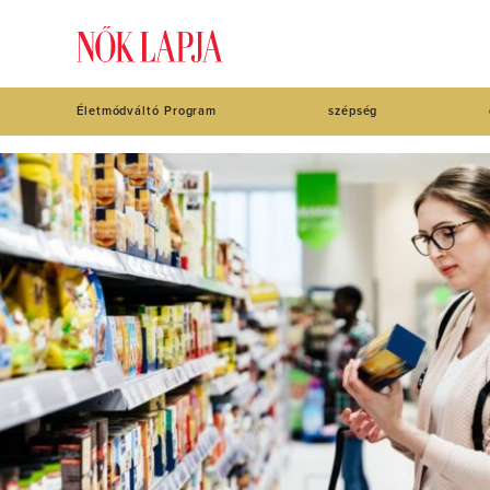
Életmódváltó Program
szépség