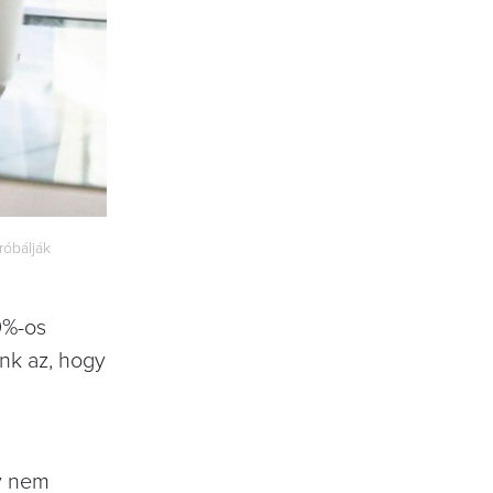
róbálják
20%-os
nk az, hogy
y nem