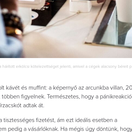
árított erkölcsi kötelezettséget jelenti, amivel a cégek alacsony béreit p
olt kávét és muffint: a képernyő az arcunkba villan, 
 többen figyelnek. Természetes, hogy a pánikreakció
írzacskót adtak át.
tisztességes fizetést, ám ezt ideális esetben a
nem pedig a vásárlóknak. Ha mégis úgy döntünk, hog