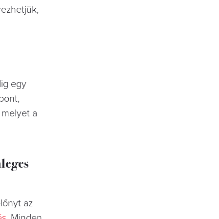
rezhetjük,
dig egy
pont,
 melyet a
nleges
lőnyt az
és
. Minden