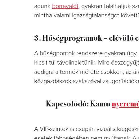
adunk
borravalót
, gyakran találhatjuk 
mintha valami igazságtalanságot követtü
3. Hűségprogramok – elévülő 
A hűségpontok rendszere gyakran úgy m
kicsit túl távolinak tűnik. Mire összeg
addigra a termék mérete csökken, az ára
közgazdászok szakszóval zsugorflációk
Kapcsolódó: Kamu
nyeremé
A VIP-szintek is csupán vizuális kiegész
esetek többségében nem nyújtanak. A r