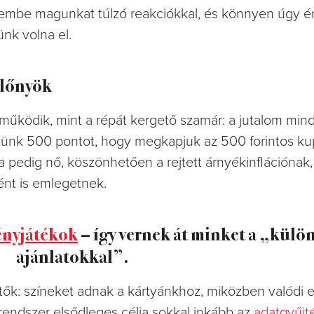
szembe magunkat túlzó reakciókkal, és könnyen úgy é
nk volna el.
előnyök
űködik, mint a répát kergető szamár: a jutalom min
yűjtünk 500 pontot, hogy megkapjuk az 500 forintos ku
 pedig nő, köszönhetően a rejtett árnyékinflációnak,
ént is emlegetnek.
nyjátékok
– így vernek át minket a „külö
ajánlatokkal”.
ítők: színeket adnak a kártyánkhoz, miközben valódi e
endszer elsődleges célja sokkal inkább az
adatgyűjt