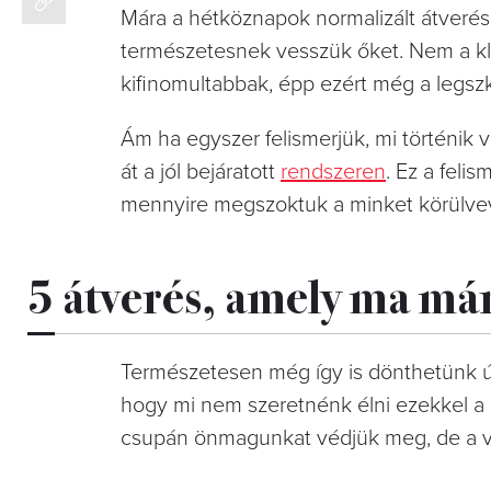
Mára a hétköznapok normalizált átverés
természetesnek vesszük őket. Nem a kl
kifinomultabbak, épp ezért még a legszk
Ám ha egyszer felismerjük, mi történik
át a jól bejáratott
rendszeren
. Ez a feli
mennyire megszoktuk a minket körülvev
5 átverés, amely ma már
Természetesen még így is dönthetünk 
hogy mi nem szeretnénk élni ezekkel a
csupán önmagunkat védjük meg, de a vá