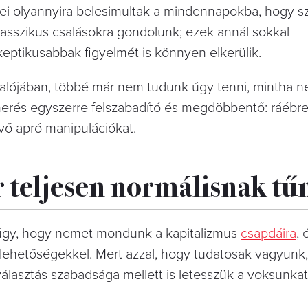
ei olyannyira belesimultak a mindennapokba, hogy sz
asszikus csalásokra gondolunk; ezek annál sokkal
eptikusabbak figyelmét is könnyen elkerülik.
 valójában, többé már nem tudunk úgy tenni, mintha 
smerés egyszerre felszabadító és megdöbbentő: ráébre
ő apró manipulációkat.
 teljesen normálisnak tű
úgy, hogy nemet mondunk a kapitalizmus
csapdáira
, 
 lehetőségekkel. Mert azzal, hogy tudatosak vagyunk
lasztás szabadsága mellett is letesszük a voksunka