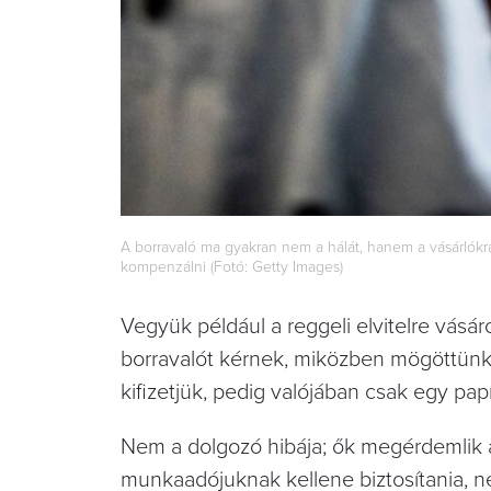
A borravaló ma gyakran nem a hálát, hanem a vásárlókra h
kompenzálni (Fotó: Getty Images)
Vegyük például a reggeli elvitelre vásár
borravalót kérnek, miközben mögöttünk
kifizetjük, pedig valójában csak egy pap
Nem a dolgozó hibája; ők megérdemlik a 
munkaadójuknak kellene biztosítania, 