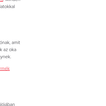
latokkal
ónak, amit
kk az oka
lynek.
ermék
alójában