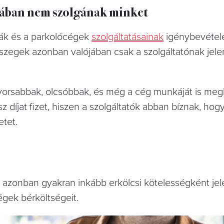
ójában nem szolgának minket
odák és a parkolócégek
szolgáltatásainak
igénybevétel
összegek azonban valójában csak a szolgáltatónak jel
gyorsabbak, olcsóbbak, és még a cég munkáját is meg
 díjat fizet, hiszen a szolgáltatók abban bíznak, hogy
etet.
ma azonban gyakran inkább erkölcsi kötelességként je
égek bérköltségeit.