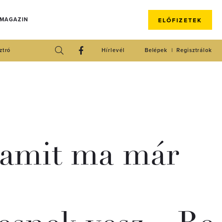
 MAGAZIN
ELŐFIZETEK
ztró
Hírlevél
Belépek
Regisztrálok
, amit ma már