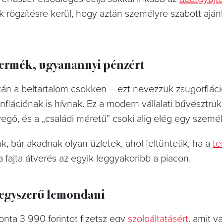
 rögzítésre kerül, hogy aztán személyre szabott aján
termék, ugyanannyi pénzért
tán a beltartalom csökken – ezt nevezzük zsugorfláci
nflációnak is hívnak. Ez a modern vállalati bűvésztrü
egő, és a „családi méretű” csoki alig elég egy szemé
k, bár akadnak olyan üzletek, ahol feltüntetik, ha a
t
fajta átverés az egyik leggyakoribb a piacon.
 egyszerű lemondani
onta 3 990 forintot fizetsz egy
szolgáltatásért
, amit v