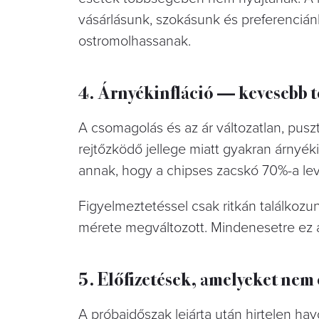
vásárlásunk, szokásunk és preferenciánk
ostromolhassanak.
4. Árnyékinfláció — kevesebb 
A csomagolás és az ár változatlan, pusz
rejtőzködő jellege miatt gyakran árnyéki
annak, hogy a chipses zacskó 70%-a lev
Figyelmeztetéssel csak ritkán találkozun
mérete megváltozott. Mindenesetre ez a 
5. Előfizetések, amelyeket nem
A próbaidőszak lejárta után hirtelen hav