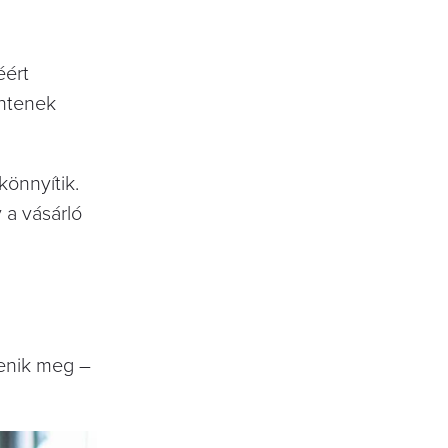
éért
entenek
könnyítik.
 a vásárló
lenik meg –