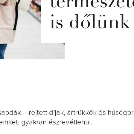
természet
is dőlünk
sapdák – rejtett díjak, ártrükkök és hűség
einket, gyakran észrevétlenül.