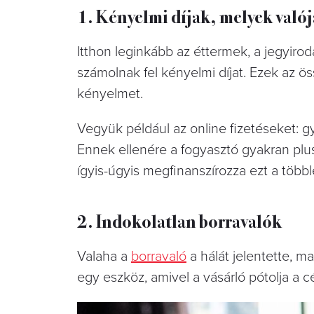
1. Kényelmi díjak, melyek val
Itthon leginkább az éttermek, a jegyir
számolnak fel kényelmi díjat. Ezek az 
kényelmet.
Vegyük például az online fizetéseket: 
Ennek ellenére a fogyasztó gyakran plusz
ígyis-úgyis megfinanszírozza ezt a többl
2. Indokolatlan borravalók
Valaha a
borravaló
a hálát jelentette, 
egy eszköz, amivel a vásárló pótolja a c